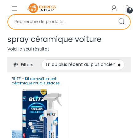
Skip to navigation
Skip to content
0
Recherche pour :
spray céramique voiture
Voici le seul résultat
Filters
BLITZ – Kit de revêtement
céramique multi surfaces
haute brillance