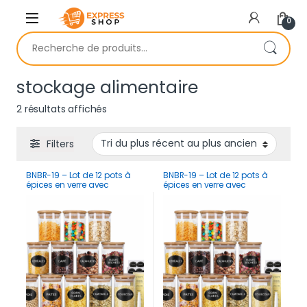
Skip to navigation
Skip to content
0
Recherche pour :
stockage alimentaire
Trié du plus récent au plus ancien
2 résultats affichés
Filters
BNBR-19 – Lot de 12 pots à
BNBR-19 – Lot de 12 pots à
épices en verre avec
épices en verre avec
couvercles bambou
couvercles bambou
hermétiques
hermétiques