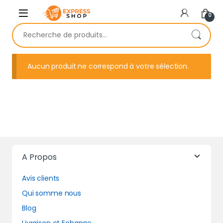
Skip to navigation
Skip to content
0
Recherche pour :
Aucun produit ne correspond à votre sélection.
A Propos
Avis clients
Qui somme nous
Blog