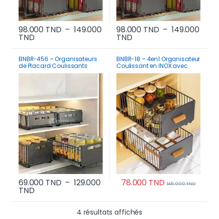
98.000
TND
–
149.000
98.000
TND
–
149.000
Plage de prix : 98.000 TND à 149.000 TND
Plage de prix : 98.000 
TND
TND
Ce produit a plusieurs variations. Les options p
Ce produit a plusi
BNBR-456 – Organisateurs
BNBR-18 – 4en1 Organisateur
de Placard Coulissants
Coulissant en INOX avec
Pliable acier inoxydable
Poignée en Bambou pliable
(2 couches)
69.000
TND
–
129.000
78.000
TND
145.000
TND
Plage de prix : 69.000 TND à 129.000 TND
TND
Ce produit a plusi
Ce produit a plusieurs variations. Les options p
Trié du plus récent au 
4 résultats affichés