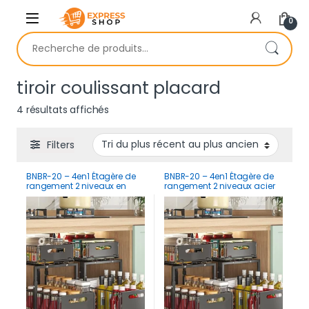
Skip to navigation
Skip to content
0
Recherche pour :
tiroir coulissant placard
Trié du plus récent au plus ancien
4 résultats affichés
Filters
BNBR-20 – 4en1 Étagère de
BNBR-20 – 4en1 Étagère de
rangement 2 niveaux en
rangement 2 niveaux acier
INOX rangement cuisine
inoxydable rangement
salle de bain et garde-
cuisine salle de bain et
manger
garde-manger