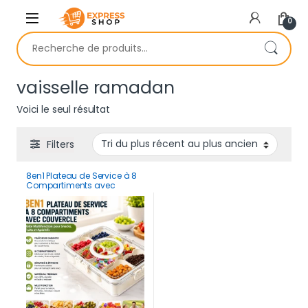
Skip to navigation
Skip to content
0
Recherche pour :
vaisselle ramadan
Voici le seul résultat
Filters
8en1 Plateau de Service à 8
Compartiments avec
Couvercle – Boîte
Multifonction pour Snacks,
Fruits et Apéritifs