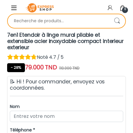
Skip to navigation
Skip to content
0
Recherche pour :
7en1 Etendoir à linge mural pliable et
extensible acier inoxydable compact interieur
exterieur
Noté 4.7 / 5
79.000
TND
- 28%
110.000
TND
📝 Hi ! Pour commander, envoyez vos
coordonnées.
Nom
Téléphone *