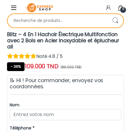
Skip to navigation
Skip to content
0
Recherche pour :
Blitz – 4 En 1 Hachoir Électrique Multifonction
avec 2 Bols en Acier Inoxydable et éplucheur
ail
Noté 4.8 / 5
109.000
TND
- 36%
169.000
TND
📝 Hi ! Pour commander, envoyez vos
coordonnées.
Nom
Téléphone *