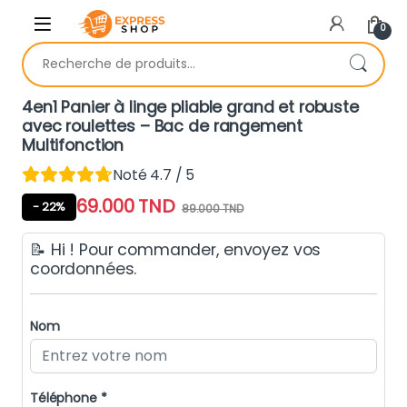
Skip to navigation
Skip to content
0
Recherche pour :
4en1 Panier à linge pliable grand et robuste
avec roulettes – Bac de rangement
Multifonction
Noté 4.7 / 5
69.000
TND
- 22%
89.000
TND
📝 Hi ! Pour commander, envoyez vos
coordonnées.
Nom
Téléphone *