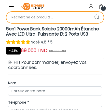
Skip to navigation
Skip to content
0
Recherche pour :
5en1 Power Bank Solaire 20000mAh Étanche
Avec LED Ultra-Puissante Et 2 Ports USB
Noté 4.8 / 5
69.000
TND
- 23%
89.990
TND
📝 Hi ! Pour commander, envoyez vos
coordonnées.
Nom
Téléphone *