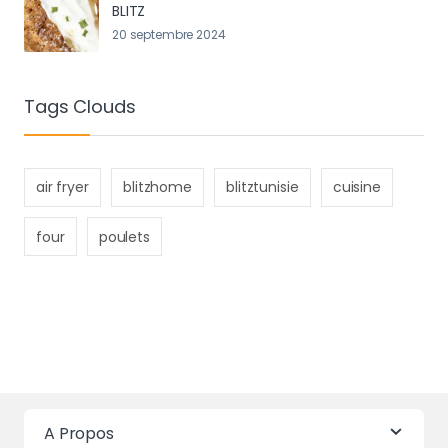
BLITZ
20 septembre 2024
Tags Clouds
air fryer
blitzhome
blitztunisie
cuisine
four
poulets
A Propos