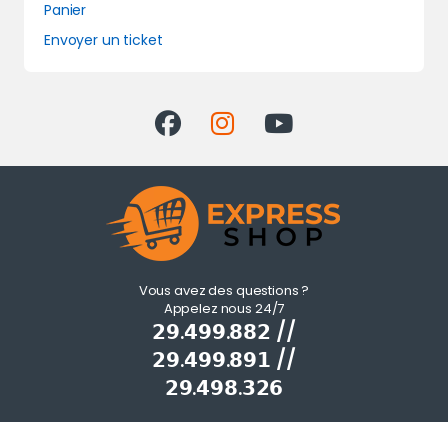
Panier
Envoyer un ticket
Vous avez des questions ?
Appelez nous 24/7
𝟮𝟵.𝟰𝟵𝟵.𝟴𝟴𝟮 //
𝟮𝟵.𝟰𝟵𝟵.𝟴𝟵𝟭 //
𝟮𝟵.𝟰𝟵𝟴.𝟯𝟮𝟲