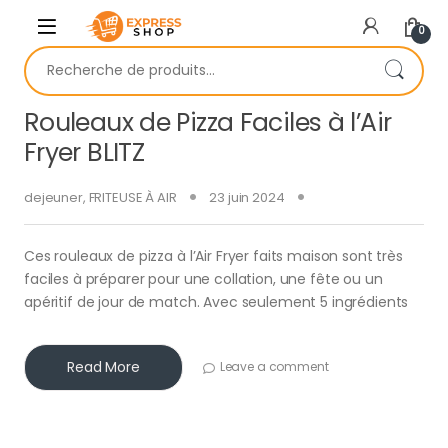
Skip to navigation
Skip to content
0
Recherche pour :
Rouleaux de Pizza Faciles à l’Air
Fryer BLITZ
dejeuner
,
FRITEUSE À AIR
23 juin 2024
Ces rouleaux de pizza à l’Air Fryer faits maison sont très
faciles à préparer pour une collation, une fête ou un
apéritif de jour de match. Avec seulement 5 ingrédients
Read More
Leave a comment