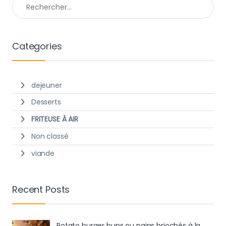
Categories
dejeuner
Desserts
FRITEUSE À AIR
Non classé
viande
Recent Posts
Potato burger buns ou pains briochés à la