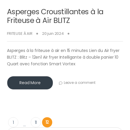
Asperges Croustillantes à la
Friteuse à Air BLITZ
FRITEUSE À AIR
20 juin 2024
Asperges à la friteuse à air en 15 minutes Lien du Air fryer
BLITZ : Blitz – 12en1 Air fryer Intelligante à double panier 10
Quart avec fonction Smart Vortex
Read More
Leave a comment
Pagination des publications
12
1
11
…
Rechercher :