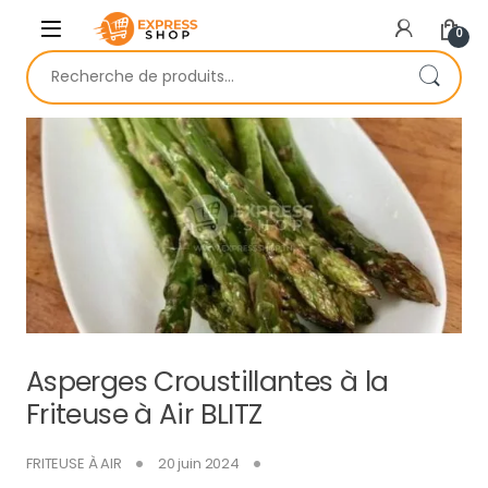
Skip to navigation
Skip to content
0
Recherche pour :
Asperges Croustillantes à la
Friteuse à Air BLITZ
FRITEUSE À AIR
20 juin 2024