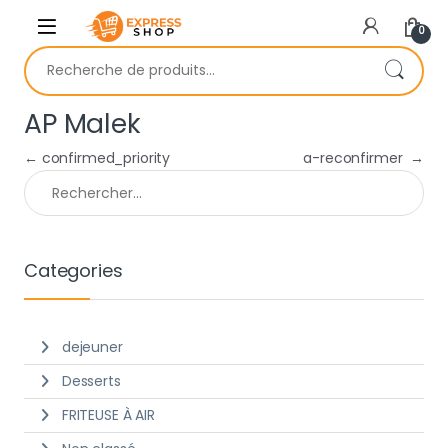
Skip to navigation
Skip to content
0
Recherche pour :
AP Malek
Navigation de l’article
←
confirmed_priority
a-reconfirmer
→
Rechercher :
Categories
dejeuner
Desserts
FRITEUSE À AIR