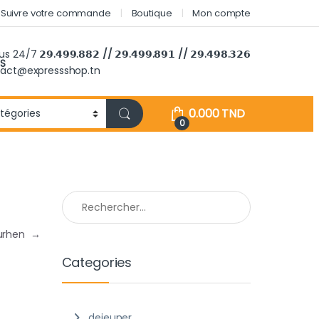
Suivre votre commande
Boutique
Mon compte
ous 24/7
𝟮𝟵.𝟰𝟵𝟵.𝟴𝟴𝟮 // 𝟮𝟵.𝟰𝟵𝟵.𝟴𝟵𝟭 // 𝟮𝟵.𝟰𝟵𝟴.𝟯𝟮𝟲
S
tact@expressshop.tn
0.000
TND
0
Rechercher :
urhen
→
Categories
dejeuner