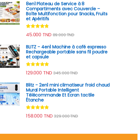
8en1 Plateau de Service à 8
Compartiments avec Couvercle –
Boîte Multifonction pour Snacks, Fruits
et Apéritifs
Note
4.60
45.000
TND
89.000
TND
sur 5
BLITZ - 4en1 Machine à café expresso
Rechargeable portable sans fil poudre
et capsule
Note
4.78
129.000
TND
345.000
TND
sur 5
Blitz - 2en1 mini climatiseur froid chaud
Mural Portable Intelligent
Télécommande Et Ecran tactile
Étanche
Note
4.67
158.000
TND
329.000
TND
sur 5