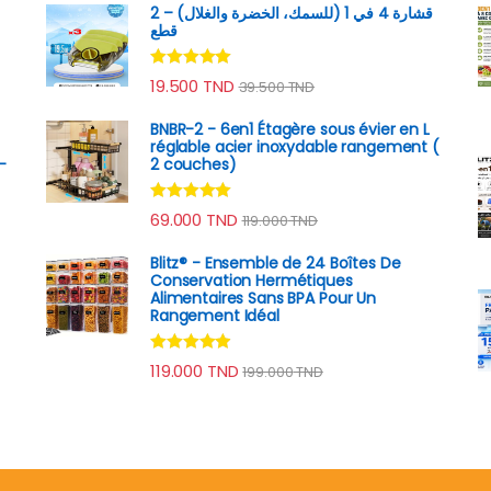
قشارة 4 في 1 (للسمك، الخضرة والغلال) – 2
قطع
Note
4.89
19.500
TND
39.500
TND
sur 5
BNBR-2 - 6en1 Étagère sous évier en L
réglable acier inoxydable rangement (
–
2 couches)
Note
4.79
69.000
TND
119.000
TND
sur 5
Blitz® - Ensemble de 24 Boîtes De
Conservation Hermétiques
Alimentaires Sans BPA Pour Un
Rangement Idéal
Note
4.74
119.000
TND
199.000
TND
sur 5