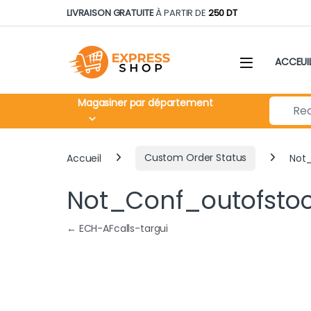
Skip to navigation
Skip to content
LIVRAISON GRATUITE
À PARTIR DE
250 DT
ACCEUI
Search fo
Magasiner par département
Accueil
Custom Order Status
Not
Not_Conf_outofsto
Navigation de l’article
←
ECH-AFcalls-targui