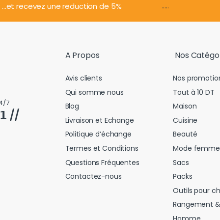
.....
...et recevez une reduction de 5%
A Propos
Nos Catégo
Avis clients
Nos promotio
Qui somme nous
Tout à 10 DT
4/7
Blog
Maison
𝟭 //
Livraison et Echange
Cuisine
Politique d’échange
Beauté
Termes et Conditions
Mode femme
Questions Fréquentes
Sacs
Contactez-nous
Packs
Outils pour c
Rangement &
Homme