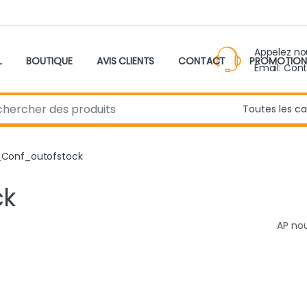
Appelez n
L
BOUTIQUE
AVIS CLIENTS
CONTACT
PROMOTION
Email: Con
r:
_Conf_outofstock
ck
AP no