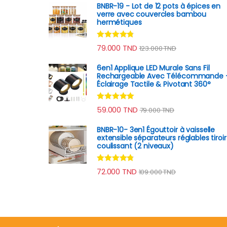
BNBR-19 - Lot de 12 pots à épices en
verre avec couvercles bambou
hermétiques
Note
4.60
79.000
TND
123.000
TND
sur 5
6en1 Applique LED Murale Sans Fil
Rechargeable Avec Télécommande 
Éclairage Tactile & Pivotant 360°
Note
4.78
59.000
TND
79.000
TND
sur 5
BNBR-10- 3en1 Égouttoir à vaisselle
extensible séparateurs réglables tiroir
coulissant (2 niveaux)
Note
4.62
72.000
TND
109.000
TND
sur 5