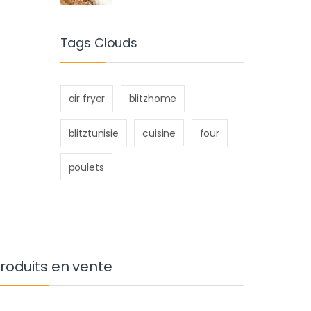
Tags Clouds
air fryer
blitzhome
blitztunisie
cuisine
four
poulets
roduits en vente