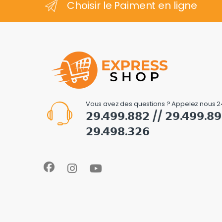
Choisir le Paiment en ligne
Vous avez des questions ? Appelez nous 2
𝟮𝟵.𝟰𝟵𝟵.𝟴𝟴𝟮 // 𝟮𝟵.𝟰𝟵𝟵.𝟴
𝟮𝟵.𝟰𝟵𝟴.𝟯𝟮𝟲