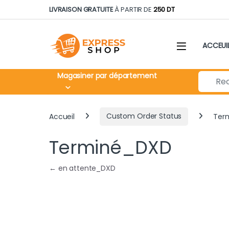
Skip to navigation
Skip to content
LIVRAISON GRATUITE
À PARTIR DE
250 DT
ACCEUI
Search fo
Magasiner par département
Accueil
Custom Order Status
Ter
Terminé_DXD
Navigation de l’article
←
en attente_DXD