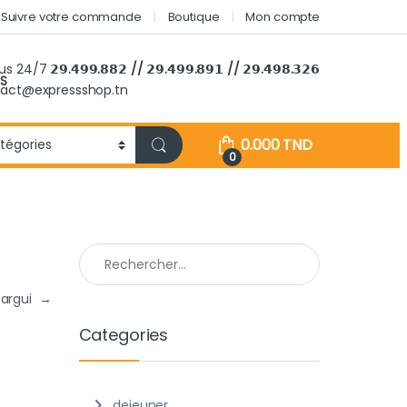
Suivre votre commande
Boutique
Mon compte
ous 24/7
𝟮𝟵.𝟰𝟵𝟵.𝟴𝟴𝟮 // 𝟮𝟵.𝟰𝟵𝟵.𝟴𝟵𝟭 // 𝟮𝟵.𝟰𝟵𝟴.𝟯𝟮𝟲
S
tact@expressshop.tn
0.000
TND
0
Rechercher :
targui
→
Categories
dejeuner