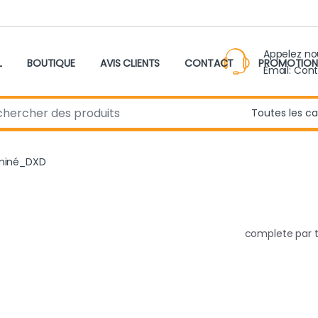
Appelez n
L
BOUTIQUE
AVIS CLIENTS
CONTACT
PROMOTION
Email: Con
r:
miné_DXD
complete par 