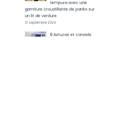
tempura avec une
garniture croustillante de panko sur
un lit de verdure.
21 septembre 2024
8 Astuces et conseils
pour le four à air chaud
GMAX afin de garantir le
succès et d’éliminer le
stress
20 septembre 2024
Le meilleur four à air
chaud ? C’est le four à air
chaud BLITZ GMAX .
20 septembre 2024
Pommes de terre à la
friteuse à air GMAX BLITZ
20 septembre 2024