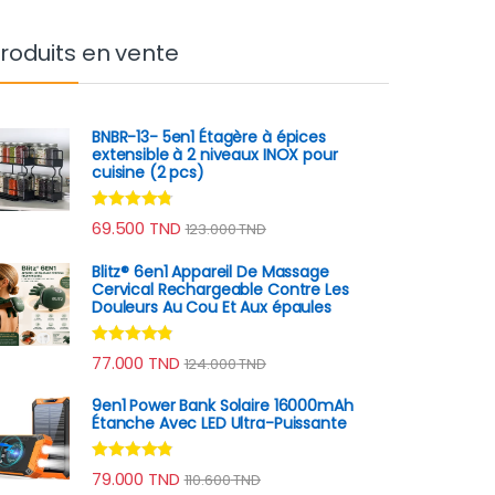
roduits en vente
BNBR-13- 5en1 Étagère à épices
extensible à 2 niveaux INOX pour
cuisine (2 pcs)
Note
4.60
69.500
TND
123.000
TND
sur 5
Blitz® 6en1 Appareil De Massage
Cervical Rechargeable Contre Les
Douleurs Au Cou Et Aux épaules
Note
4.70
77.000
TND
124.000
TND
sur 5
9en1 Power Bank Solaire 16000mAh
Étanche Avec LED Ultra-Puissante
Note
4.70
79.000
TND
110.600
TND
sur 5