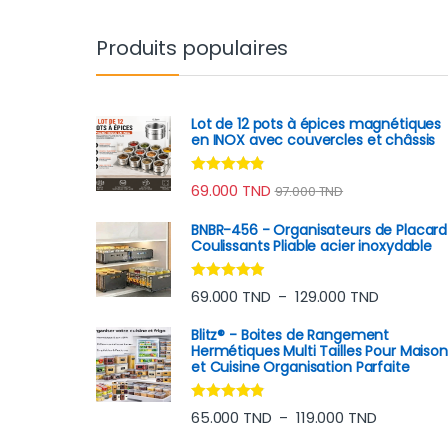
Produits populaires
Lot de 12 pots à épices magnétiques
en INOX avec couvercles et châssis
Note
4.70
69.000
TND
97.000
TND
sur 5
BNBR-456 - Organisateurs de Placard
Coulissants Pliable acier inoxydable
Note
4.75
Plage de p
69.000
TND
129.000
TND
–
sur 5
Blitz® - Boites de Rangement
Hermétiques Multi Tailles Pour Maison
et Cuisine Organisation Parfaite
Note
4.65
Plage de p
65.000
TND
119.000
TND
–
sur 5