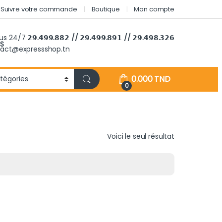
Suivre votre commande
Boutique
Mon compte
ous 24/7
𝟮𝟵.𝟰𝟵𝟵.𝟴𝟴𝟮 // 𝟮𝟵.𝟰𝟵𝟵.𝟴𝟵𝟭 // 𝟮𝟵.𝟰𝟵𝟴.𝟯𝟮𝟲
S
tact@expressshop.tn
0.000
TND
0
Voici le seul résultat