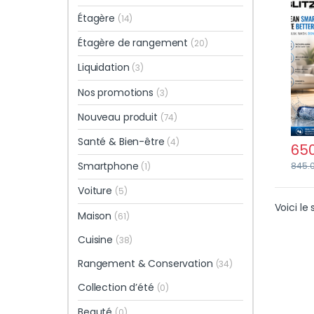
Prof
Étagère
(14)
Lége
Étagère de rangement
(20)
Liquidation
(3)
Nos promotions
(3)
Nouveau produit
(74)
Santé & Bien-être
(4)
65
Smartphone
845.
(1)
Voiture
(5)
Voici le 
Maison
(61)
Cuisine
(38)
Rangement & Conservation
(34)
Collection d’été
(0)
Beauté
(0)