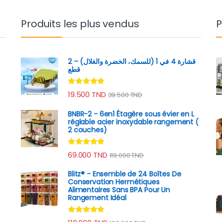
Produits les plus vendus
P
قشارة 4 في 1 (للسمك، الخضرة والغلال) – 2
قطع
Note
4.89
19.500
TND
39.500
TND
sur 5
BNBR-2 - 6en1 Étagère sous évier en L
réglable acier inoxydable rangement (
2 couches)
rix : 69.000 TND à 129.000 TND
Note
4.79
69.000
TND
119.000
TND
sur 5
Blitz® - Ensemble de 24 Boîtes De
Conservation Hermétiques
Alimentaires Sans BPA Pour Un
Rangement Idéal
rix : 65.000 TND à 119.000 TND
Note
4.74