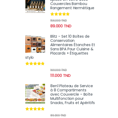
Couvercles Bambou
Rangement Hermétique
Note
4.67
156.000
TND
sur 5
89.000
TND
Blitz - Set 10 Boîtes de
Conservation
Alimentaires Étanches Et
Sans BPA Pour Cuisine &
Placards + Étiquettes
stylo
Note
4.60
169.000
TND
sur 5
111.000
TND
8en1 Plateau de Service
à 8 Compartiments
avec Couvercle – Boîte
Multifonction pour
Snacks, Fruits et Apéritifs
Note
4.60
89.000
TND
sur 5