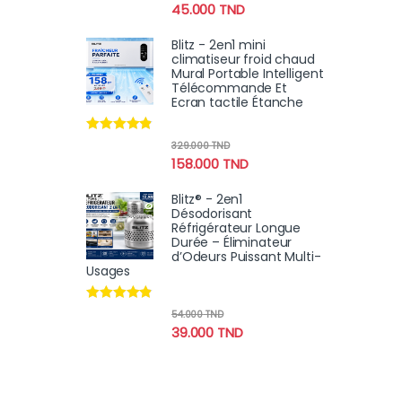
45.000
TND
Blitz - 2en1 mini
climatiseur froid chaud
Mural Portable Intelligent
Télécommande Et
Ecran tactile Étanche
Note
4.67
329.000
TND
sur 5
158.000
TND
Blitz® - 2en1
Désodorisant
Réfrigérateur Longue
Durée – Éliminateur
d’Odeurs Puissant Multi-
Usages
Note
4.67
54.000
TND
sur 5
39.000
TND