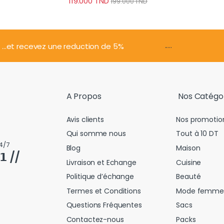
119.000
TND
199.000
TND
sur 5
.....
...et recevez une reduction de 5%
A Propos
Nos Catégo
Avis clients
Nos promotio
Qui somme nous
Tout à 10 DT
4/7
Blog
Maison
𝟭 //
Livraison et Echange
Cuisine
Politique d’échange
Beauté
Termes et Conditions
Mode femme
Questions Fréquentes
Sacs
Contactez-nous
Packs