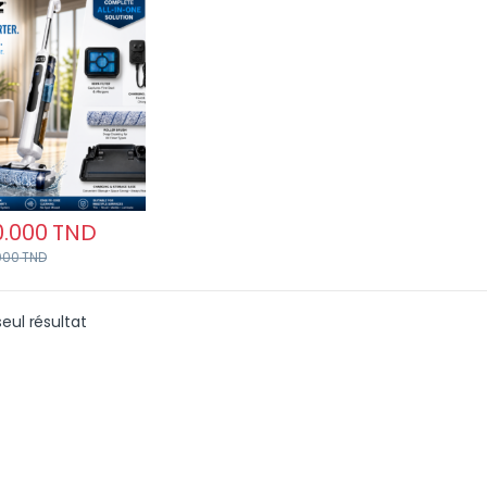
essionnel Puissant,
r, Silencieux
0.000
TND
000
TND
seul résultat