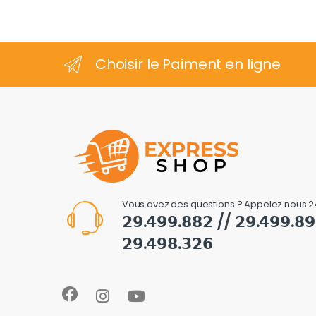
Choisir le Paiment en ligne
Vous avez des questions ? Appelez nous 2
𝟮𝟵.𝟰𝟵𝟵.𝟴𝟴𝟮 // 𝟮𝟵.𝟰𝟵𝟵.𝟴
𝟮𝟵.𝟰𝟵𝟴.𝟯𝟮𝟲