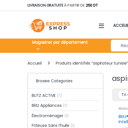
Skip to navigation
Skip to content
LIVRAISON GRATUITE
À PARTIR DE
250 DT
ACCEUI
Search fo
Magasiner par département
Accueil
Produits identifiés “aspirateur tunisie
aspi
Browse Categories
BLITZ ACTIVE
(7)
Blitz Appliances
(7)
Mais
Électroménager
(1)
Blitz
Inte
Friteuse Sans l’huile
(1)
Sans