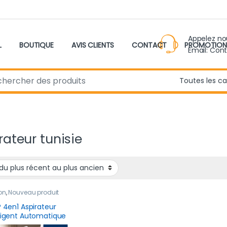
Appelez n
L
BOUTIQUE
AVIS CLIENTS
CONTACT
PROMOTION
Email: Con
r:
”
rateur tunisie
on
,
Nouveau produit
® 4en1 Aspirateur
lligent Automatique
 Fil Robot Laveur Sol