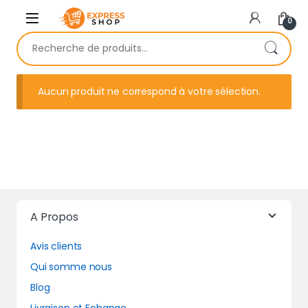
Skip to navigation
Skip to content
0
Recherche pour :
Aucun produit ne correspond à votre sélection.
A Propos
Avis clients
Qui somme nous
Blog