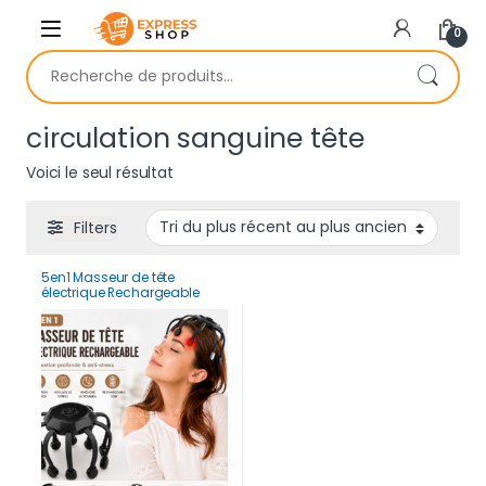
Skip to navigation
Skip to content
0
Recherche pour :
circulation sanguine tête
Voici le seul résultat
Filters
5en1 Masseur de tête
électrique Rechargeable
poulpe avec 10 nœuds pour
relaxation profonde et anti
stress