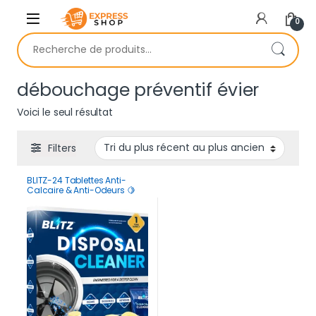
Skip to navigation
Skip to content
0
Recherche pour :
débouchage préventif évier
Voici le seul résultat
Filters
BLITZ-24 Tablettes Anti-
Calcaire & Anti-Odeurs 🍋
Lavabo et Douche | 1 2 Mois