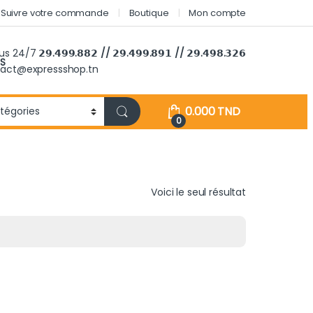
Suivre votre commande
Boutique
Mon compte
ous 24/7
𝟮𝟵.𝟰𝟵𝟵.𝟴𝟴𝟮 // 𝟮𝟵.𝟰𝟵𝟵.𝟴𝟵𝟭 // 𝟮𝟵.𝟰𝟵𝟴.𝟯𝟮𝟲
S
tact@expressshop.tn
0.000
TND
0
Voici le seul résultat