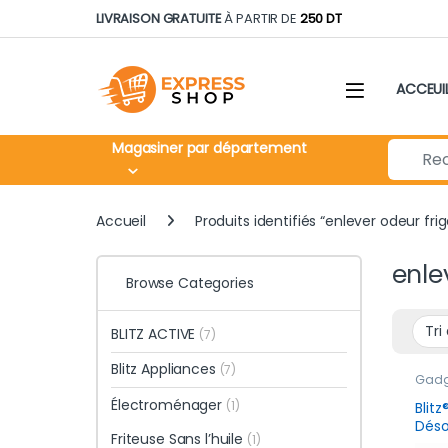
Skip to navigation
Skip to content
LIVRAISON GRATUITE
À PARTIR DE
250 DT
ACCEUI
Search fo
Magasiner par département
Accueil
Produits identifiés “enlever odeur frig
enle
Browse Categories
BLITZ ACTIVE
(7)
Blitz Appliances
(7)
Gadge
jours
Électroménager
(1)
Blitz
Déso
Friteuse Sans l’huile
(1)
Réfr