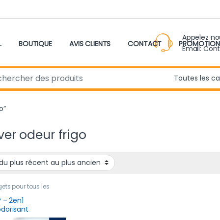
Appelez n
L
BOUTIQUE
AVIS CLIENTS
CONTACT
PROMOTION
Email: Con
r:
o”
ver odeur frigo
ts pour tous les
,
Nouveau produit
® – 2en1
dorisant
igérateur Longue