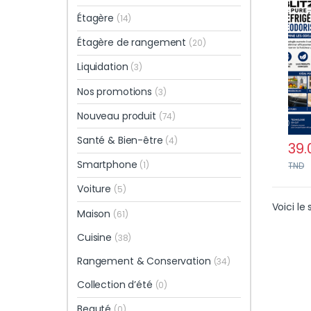
Duré
Étagère
(14)
d’Od
Mult
Étagère de rangement
(20)
Liquidation
(3)
Nos promotions
(3)
Nouveau produit
(74)
Santé & Bien-être
(4)
39.
Smartphone
(1)
TND
Voiture
(5)
Voici le 
Maison
(61)
Cuisine
(38)
Rangement & Conservation
(34)
Collection d’été
(0)
Beauté
(0)