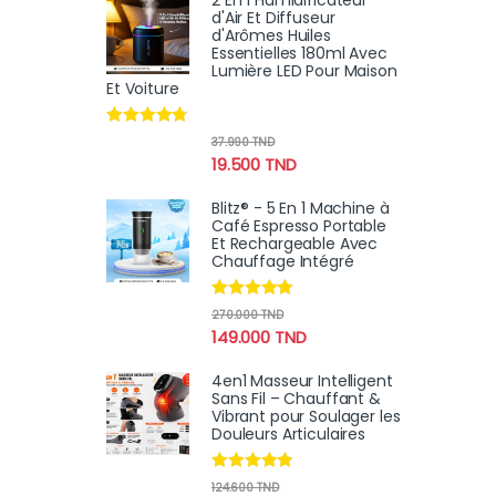
2 En 1 Humidificateur
d'Air Et Diffuseur
d'Arômes Huiles
Essentielles 180ml Avec
Lumière LED Pour Maison
Et Voiture
Note
4.64
37.990
TND
sur 5
19.500
TND
Blitz® - 5 En 1 Machine à
Café Espresso Portable
Et Rechargeable Avec
Chauffage Intégré
Note
4.78
270.000
TND
sur 5
149.000
TND
4en1 Masseur Intelligent
Sans Fil – Chauffant &
Vibrant pour Soulager les
Douleurs Articulaires
Note
4.67
124.600
TND