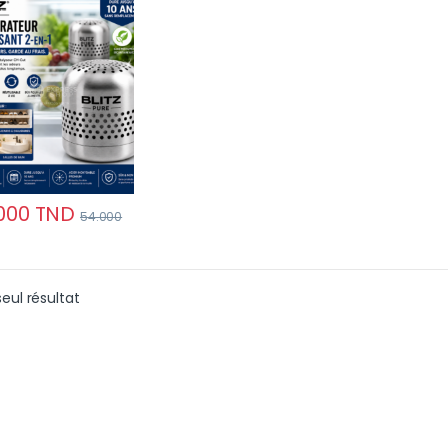
e – Éliminateur
eurs Puissant
i-Usages
000
TND
54.000
seul résultat