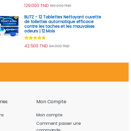
ote
4.67
129.000
TND
180.000
TND
ur 5
BLITZ - 12 Tablettes Nettoyant cuvette
de toilettes automatique efficace
contre les taches et les mauvaises
odeurs | 12 Mois
Note
4.70
42.500
TND
64.000
TND
sur 5
ries
Mon Compte
ns
Mon compte
Comment passer une
commande