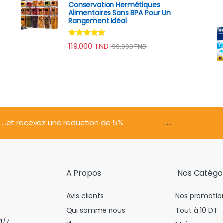
e
Conservation Hermétiques
N
Alimentaires Sans BPA Pour Un
s
Rangement Idéal
Note
4.74
119.000
TND
199.000
TND
sur 5
.....
...et recevez une reduction de 5%
A Propos
Nos Catégo
Avis clients
Nos promotio
Qui somme nous
Tout à 10 DT
4/7