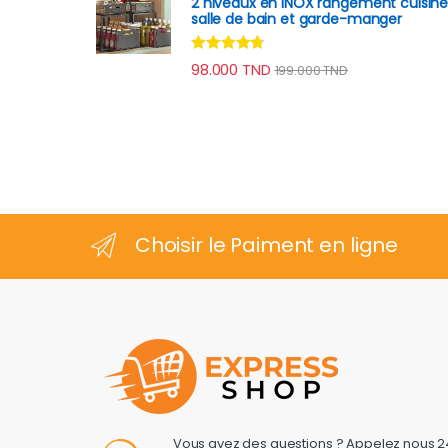
2 niveaux en INOX rangement cuisin
salle de bain et garde-manger
Note
4.60
98.000
TND
199.000
TND
sur 5
Choisir le Paiment en ligne
Vous avez des questions ? Appelez nous 2