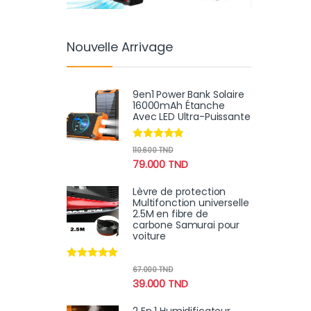
Nouvelle Arrivage
9en1 Power Bank Solaire
16000mAh Étanche
Avec LED Ultra-Puissante
Note
4.70
110.600
TND
sur 5
79.000
TND
Lèvre de protection
Multifonction universelle
2.5M en fibre de
carbone Samurai pour
voiture
Note
4.78
67.000
TND
sur 5
39.000
TND