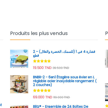
Produits les plus vendus
P
قشارة 4 في 1 (للسمك، الخضرة والغلال) – 2
قطع
Note
4.89
19.500
TND
39.500
TND
sur 5
BNBR-2 - 6en1 Étagère sous évier en L
réglable acier inoxydable rangement (
2 couches)
Note
4.79
69.000
TND
119.000
TND
sur 5
nt
Blitz® - Ensemble de 24 Boîtes De