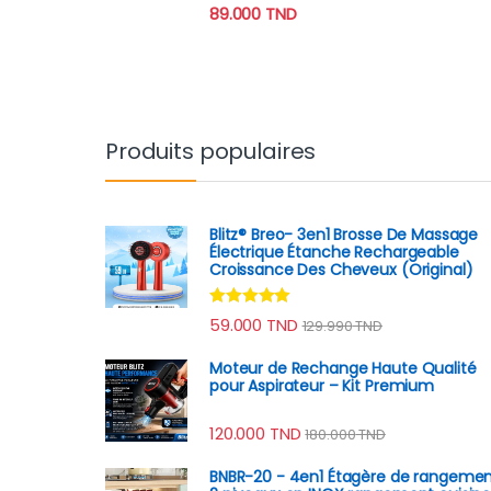
sur 5
89.000
TND
Produits populaires
Blitz® Breo- 3en1 Brosse De Massage
Électrique Étanche Rechargeable
Croissance Des Cheveux (Original)
Note
4.78
59.000
TND
129.990
TND
sur 5
Moteur de Rechange Haute Qualité
pour Aspirateur – Kit Premium
120.000
TND
180.000
TND
BNBR-20 - 4en1 Étagère de rangeme