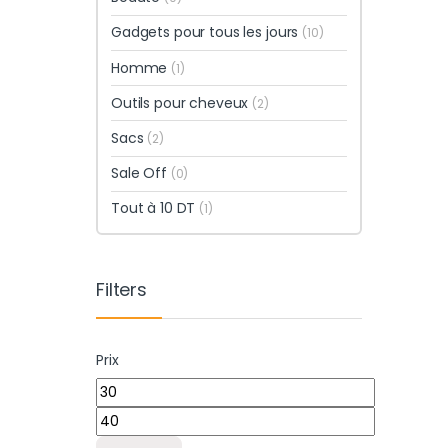
Gadgets pour tous les jours
(10)
Homme
(1)
Outils pour cheveux
(2)
Sacs
(2)
Sale Off
(0)
Tout à 10 DT
(1)
Filters
Prix
Prix min
Prix max