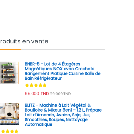
roduits en vente
BNBR-8 - Lot de 4 Étagères
Magnétiques INOX avec Crochets
Rangement Pratique Cuisine Salle de
Bain Réfrigérateur
Note
4.79
65.000
TND
119.000
TND
sur 5
BLITZ - Machine à Lait Végétal &
Bouilloire & Mixeur 8en1 – 1,2 L, Prépare
Lait d'Amande, Avoine, Soja, Jus,
Smoothies, Soupes, Nettoyage
Automatique