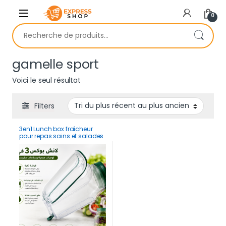
Skip to navigation
Skip to content
0
Recherche pour :
gamelle sport
Voici le seul résultat
Filters
3en1 Lunch box fraîcheur
pour repas sains et salades
croustillantes