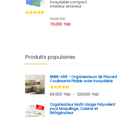
inoxydable compact
interieur exterieur
Note
4.70
110.000
TND
sur 5
79.000
TND
Produits populaires
BNBR-456 - Organisateurs de Placard
Coulissants Pliable acier inoxydable
Note
4.75
Plage de p
69.000
TND
129.000
TND
–
sur 5
Organisateur Multi-Usage Polyvalent
pour Maquillage, Cuisine et
Réfrigérateur