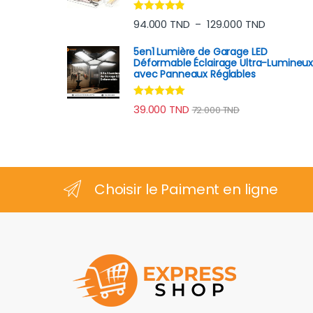
Note
4.70
Plage de p
94.000
TND
129.000
TND
–
sur 5
5en1 Lumière de Garage LED
Déformable Éclairage Ultra-Lumineu
avec Panneaux Réglables
Note
4.82
39.000
TND
72.000
TND
sur 5
Choisir le Paiment en ligne