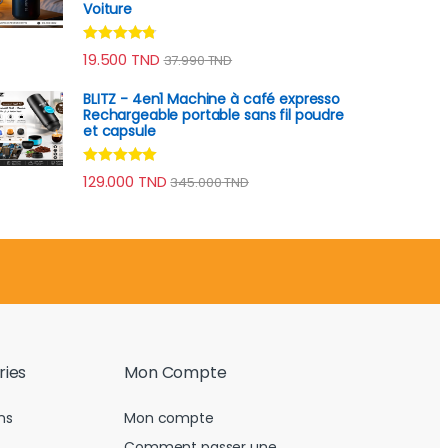
Voiture
Note
4.64
19.500
TND
37.990
TND
sur 5
BLITZ - 4en1 Machine à café expresso
Rechargeable portable sans fil poudre
et capsule
Note
4.78
129.000
TND
345.000
TND
sur 5
ries
Mon Compte
ns
Mon compte
Comment passer une