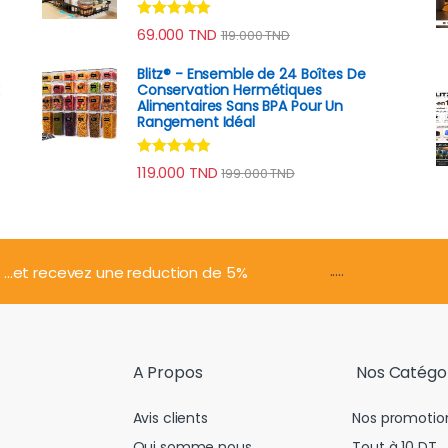
Note
4.79
rix : 94.000 TND à 129.000 TND
69.000
TND
119.000
TND
sur 5
Blitz® - Ensemble de 24 Boîtes De
x
Conservation Hermétiques
Alimentaires Sans BPA Pour Un
Rangement Idéal
Note
4.74
119.000
TND
199.000
TND
sur 5
.....
...et recevez une reduction de 5%
A Propos
Nos Catégo
Avis clients
Nos promotio
Qui somme nous
Tout à 10 DT