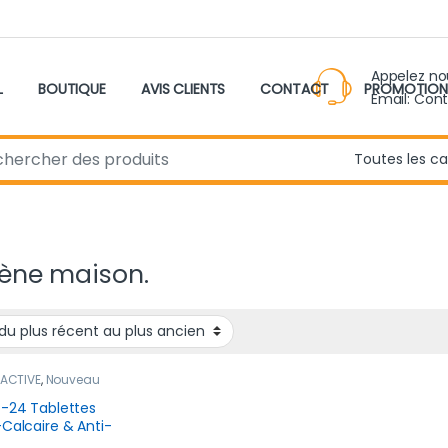
Appelez n
L
BOUTIQUE
AVIS CLIENTS
CONTACT
PROMOTION
Email: Con
r:
ène maison.
 ACTIVE
,
Nouveau
it
Z-24 Tablettes
-Calcaire & Anti-
rs 🍋 Lavabo et