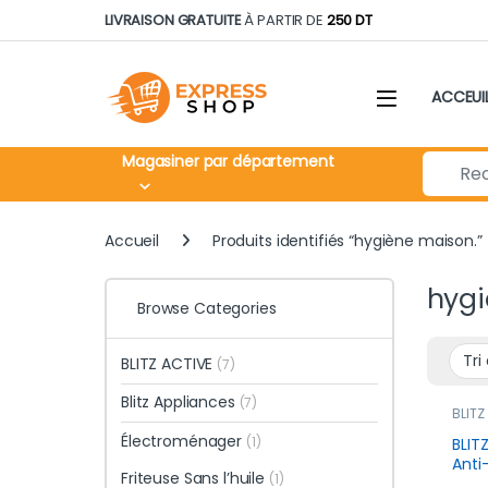
Skip to navigation
Skip to content
LIVRAISON GRATUITE
À PARTIR DE
250 DT
ACCEUI
Search fo
Magasiner par département
Accueil
Produits identifiés “hygiène maison.”
hygi
Browse Categories
BLITZ ACTIVE
(7)
Blitz Appliances
(7)
BLITZ
produ
Électroménager
(1)
BLIT
Anti
Friteuse Sans l’huile
(1)
Odeu