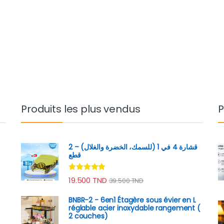
Produits les plus vendus
P
قشارة 4 في 1 (للسمك، الخضرة والغلال) – 2
قطع
Note
4.89
rix : 69.000 TND à 129.000 TND
19.500
TND
39.500
TND
sur 5
BNBR-2 - 6en1 Étagère sous évier en L
réglable acier inoxydable rangement (
2 couches)