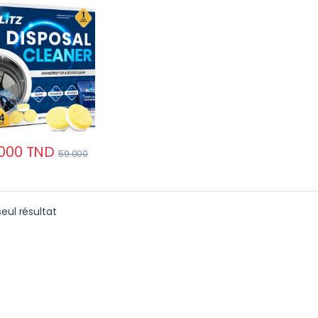
he | 1 2 Mois
000
TND
59.000
seul résultat