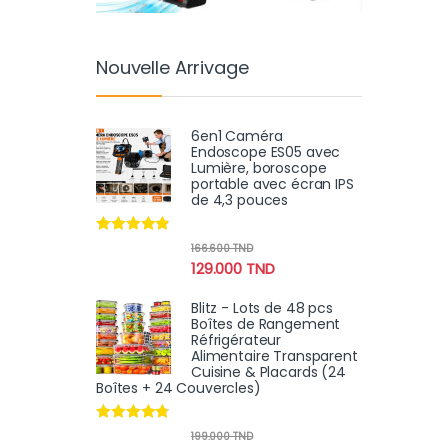
Nouvelle Arrivage
6en1 Caméra
Endoscope ES05 avec
Lumière, boroscope
portable avec écran IPS
de 4,3 pouces
Note
4.67
166.600
TND
sur 5
129.000
TND
Blitz - Lots de 48 pcs
Boîtes de Rangement
Réfrigérateur
Alimentaire Transparent
Cuisine & Placards (24
Boîtes + 24 Couvercles)
Note
4.60
199.000
TND
sur 5