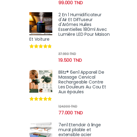
99.000
TND
2 En 1 Humidificateur
d'Air Et Diffuseur
d'Arômes Huiles
Essentielles 180ml Avec
Lumière LED Pour Maison
Et Voiture
Note
4.64
37.990
TND
sur 5
19.500
TND
Blitz® 6en1 Appareil De
Massage Cervical
Rechargeable Contre
Les Douleurs Au Cou Et
Aux épaules
Note
4.70
124.000
TND
sur 5
77.000
TND
7en1 Etendoir à linge
mural pliable et
extensible acier