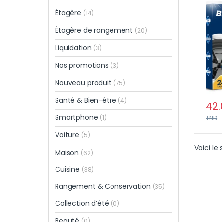
Douc
Étagère
(14)
Étagère de rangement
(20)
Liquidation
(3)
Nos promotions
(3)
Nouveau produit
(75)
Santé & Bien-être
(4)
42.
Smartphone
(1)
TND
Voiture
(5)
Voici le 
Maison
(62)
Cuisine
(38)
Rangement & Conservation
(35)
Collection d’été
(0)
Beauté
(0)