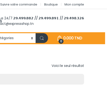
Suivre votre commande
Boutique
Mon compte
ous 24/7
𝟮𝟵.𝟰𝟵𝟵.𝟴𝟴𝟮 // 𝟮𝟵.𝟰𝟵𝟵.𝟴𝟵𝟭 // 𝟮𝟵.𝟰𝟵𝟴.𝟯𝟮𝟲
S
tact@expressshop.tn
0.000
TND
0
Voici le seul résultat