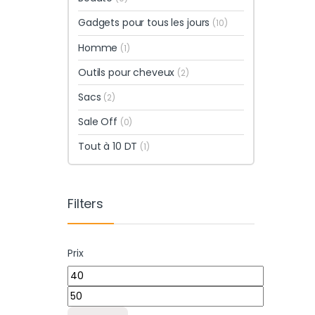
Gadgets pour tous les jours
(10)
Homme
(1)
Outils pour cheveux
(2)
Sacs
(2)
Sale Off
(0)
Tout à 10 DT
(1)
Filters
Prix
Prix min
Prix max