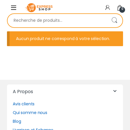
Skip to navigation
Skip to content
0
Recherche pour :
Aucun produit ne correspond à votre sélection.
A Propos
Avis clients
Qui somme nous
Blog