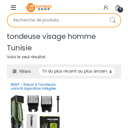
Skip to navigation
Skip to content
0
Recherche pour :
tondeuse visage homme
Tunisie
Voici le seul résultat
Filters
Blitz® – Rasoir & Tondeuse
sans fil Aspiration Intégrée
Rechargeable Étanche