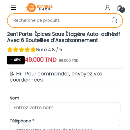
Skip to navigation
Skip to content
0
Recherche pour :
2en1 Porte-Épices Sous Étagère Auto-adhésif
Avec 6 Bouteilles d’Assaisonnement
Noté 4.8 / 5
49.000
TND
- 45%
89.000
TND
📝 Hi ! Pour commander, envoyez vos
coordonnées.
Nom
Téléphone *