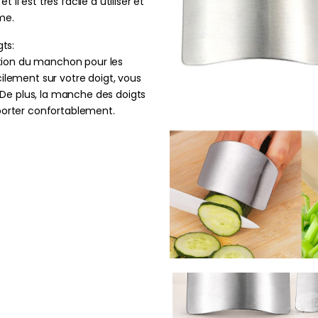
 il est très facile à utiliser et
me.
ts:
tion du manchon pour les
cilement sur votre doigt, vous
De plus, la manche des doigts
 porter confortablement.