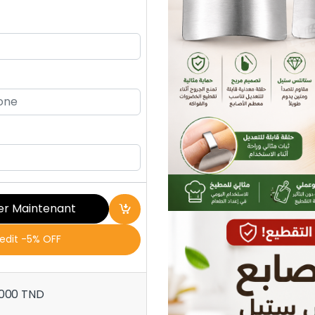
er Maintenant
redit -5% OFF
.000
TND