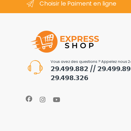
Choisir le Paiment en ligne
Vous avez des questions ? Appelez nous 2
𝟮𝟵.𝟰𝟵𝟵.𝟴𝟴𝟮 // 𝟮𝟵.𝟰𝟵𝟵.𝟴
𝟮𝟵.𝟰𝟵𝟴.𝟯𝟮𝟲