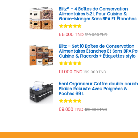
Blitz® - 4 Boîtes de Conservation
Alimentaires 5,2 L Pour Cuisine &
Garde-Manger Sans BPA Et Étanches
Note
4.70
65.000
TND
129.000
TND
sur 5
Blitz - Set 10 Boîtes de Conservation
Alimentaires Étanches Et Sans BPA Po
Cuisine & Placards + Étiquettes stylo
Note
4.60
111.000
TND
169.000
TND
sur 5
5en1 Organiseur Coffre double couc
Pliable Robuste Avec Poignées &
Poches 69 L
Note
4.69
69.000
TND
129.900
TND
sur 5