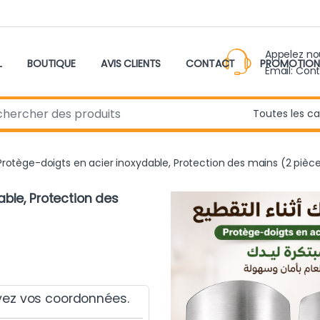
Appelez n
L
BOUTIQUE
AVIS CLIENTS
CONTACT
PROMOTION
Email: Con
r:
Protège-doigts en acier inoxydable, Protection des mains (2 pièc
ble, Protection des
yez vos coordonnées.