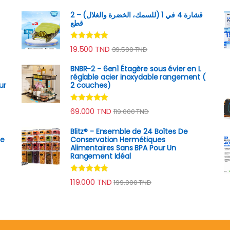
قشارة 4 في 1 (للسمك، الخضرة والغلال) – 2
قطع
Note
4.89
19.500
TND
39.500
TND
sur 5
BNBR-2 - 6en1 Étagère sous évier en L
réglable acier inoxydable rangement (
ur
2 couches)
Note
4.79
69.000
TND
119.000
TND
sur 5
Blitz® - Ensemble de 24 Boîtes De
he
Conservation Hermétiques
Alimentaires Sans BPA Pour Un
Rangement Idéal
Note
4.74
119.000
TND
199.000
TND
sur 5