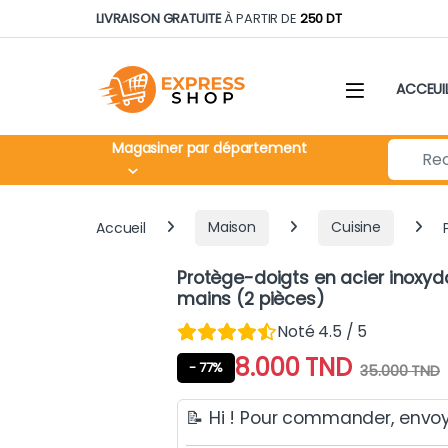
Skip to navigation
Skip to content
LIVRAISON GRATUITE
À PARTIR DE
250 DT
ACCEUI
Search fo
Magasiner par département
Accueil
Maison
Cuisine
Protège-doigts en acier inoxyda
mains (2 pièces)
Noté 4.5 / 5
8.000
TND
- 77%
35.000
TND
📝 Hi ! Pour commander, envo