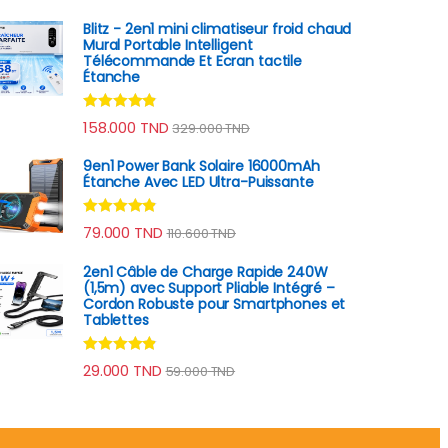
Blitz - 2en1 mini climatiseur froid chaud
Mural Portable Intelligent
Télécommande Et Ecran tactile
Étanche
Note
4.67
158.000
TND
329.000
TND
sur 5
9en1 Power Bank Solaire 16000mAh
Étanche Avec LED Ultra-Puissante
Note
4.70
79.000
TND
110.600
TND
sur 5
2en1 Câble de Charge Rapide 240W
(1,5m) avec Support Pliable Intégré –
Cordon Robuste pour Smartphones et
Tablettes
Note
4.70
29.000
TND
59.000
TND
sur 5