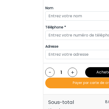
Nom
Téléphone *
Adresse
-
+
Achet
Payer par carte de c
Sous-total
8