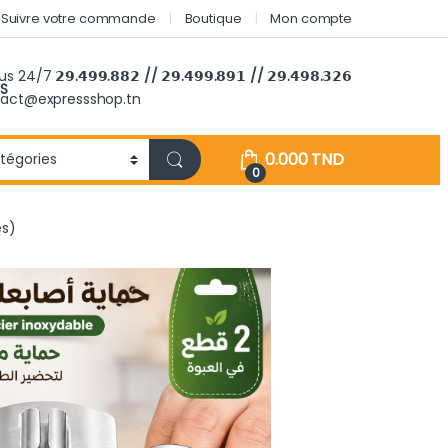
Suivre votre commande
Boutique
Mon compte
ous 24/7
𝟮𝟵.𝟰𝟵𝟵.𝟴𝟴𝟮 // 𝟮𝟵.𝟰𝟵𝟵.𝟴𝟵𝟭 // 𝟮𝟵.𝟰𝟵𝟴.𝟯𝟮𝟲
S
tact@expressshop.tn
0.000
TND
0
es)