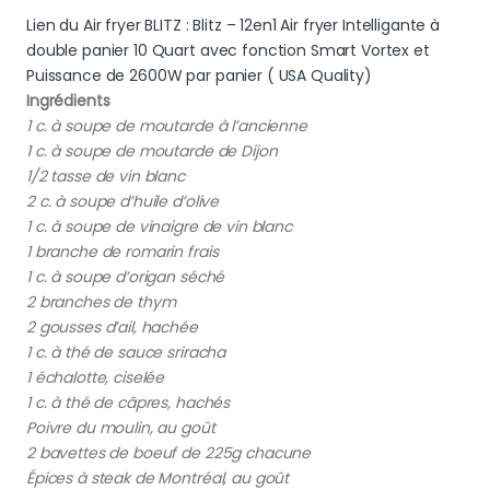
Lien du Air fryer BLITZ : Blitz – 12en1 Air fryer Intelligante à
double panier 10 Quart avec fonction Smart Vortex et
Puissance de 2600W par panier ( USA Quality)
Ingrédients
1 c. à soupe de moutarde à l’ancienne
1 c. à soupe de moutarde de Dijon
1/2 tasse de vin blanc
2 c. à soupe d’huile d’olive
1 c. à soupe de vinaigre de vin blanc
1 branche de romarin frais
1 c. à soupe d’origan séché
2 branches de thym
2 gousses d’ail, hachée
1 c. à thé de sauce sriracha
1 échalotte, ciselée
1 c. à thé de câpres, hachés
Poivre du moulin, au goût
2 bavettes de boeuf de 225g chacune
Épices à steak de Montréal, au goût