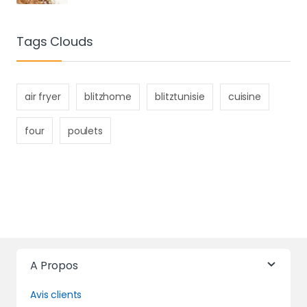
Tags Clouds
air fryer
blitzhome
blitztunisie
cuisine
four
poulets
A Propos
Avis clients