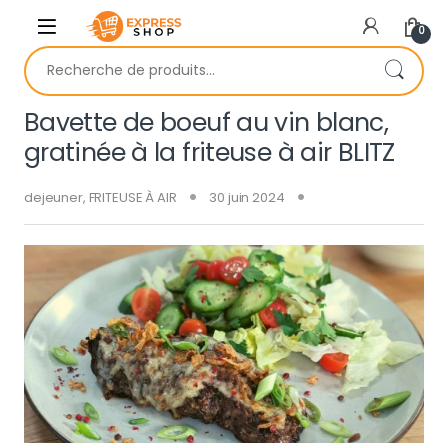
Skip to navigation
Skip to content
0
Recherche pour :
Bavette de boeuf au vin blanc,
gratinée à la friteuse à air BLITZ
dejeuner
,
FRITEUSE À AIR
30 juin 2024