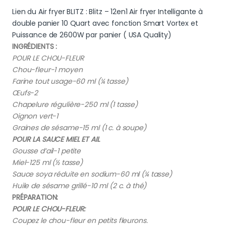
Lien du Air fryer BLITZ : Blitz – 12en1 Air fryer Intelligante à
double panier 10 Quart avec fonction Smart Vortex et
Puissance de 2600W par panier ( USA Quality)
INGRÉDIENTS :
POUR LE CHOU-FLEUR
Chou-fleur-1 moyen
Farine tout usage-60 ml (¼ tasse)
Œufs-2
Chapelure régulière-250 ml (1 tasse)
Oignon vert-1
Graines de sésame-15 ml (1 c. à soupe)
POUR LA SAUCE MIEL ET AIL
Gousse d’ail-1 petite
Miel-125 ml (½ tasse)
Sauce soya réduite en sodium-60 ml (¼ tasse)
Huile de sésame grillé-10 ml (2 c. à thé)
PRÉPARATION:
POUR LE CHOU-FLEUR:
Coupez le chou-fleur en petits fleurons.