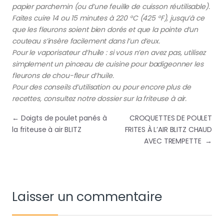
papier parchemin (ou d’une feuille de cuisson réutilisable).
Faites cuire 14 ou 15 minutes à 220 °C (425 °F), jusqu’à ce
que les fleurons soient bien dorés et que la pointe d’un
couteau s’insère facilement dans l’un d’eux.
Pour le vaporisateur d’huile : si vous n’en avez pas, utilisez
simplement un pinceau de cuisine pour badigeonner les
fleurons de chou-fleur d’huile.
Pour des conseils d’utilisation ou pour encore plus de
recettes, consultez notre dossier sur la friteuse à air.
Navigation de l’article
←
Doigts de poulet panés à
CROQUETTES DE POULET
la friteuse à air BLITZ
FRITES À L’AIR BLITZ CHAUD
AVEC TREMPETTE
→
Laisser un commentaire