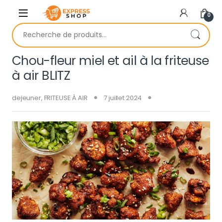
Skip to navigation
Skip to content
0
Recherche pour :
Chou-fleur miel et ail à la friteuse
à air BLITZ
dejeuner
,
FRITEUSE À AIR
7 juillet 2024