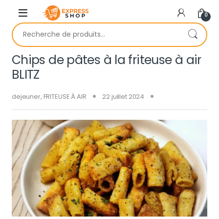
Skip to navigation
Skip to content
0
Recherche pour :
Chips de pâtes à la friteuse à air
BLITZ
dejeuner
,
FRITEUSE À AIR
22 juillet 2024