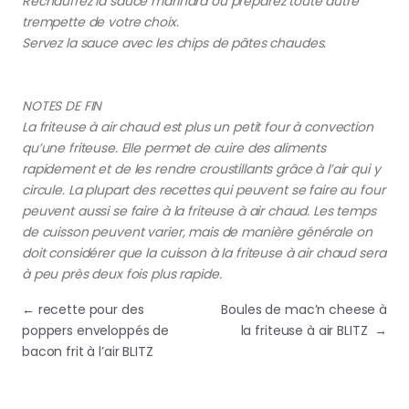
Réchauffez la sauce marinara ou préparez toute autre
trempette de votre choix.
Servez la sauce avec les chips de pâtes chaudes.
NOTES DE FIN
La friteuse à air chaud est plus un petit four à convection
qu’une friteuse. Elle permet de cuire des aliments
rapidement et de les rendre croustillants grâce à l’air qui y
circule. La plupart des recettes qui peuvent se faire au four
peuvent aussi se faire à la friteuse à air chaud. Les temps
de cuisson peuvent varier, mais de manière générale on
doit considérer que la cuisson à la friteuse à air chaud sera
à peu près deux fois plus rapide.
Navigation de l’article
←
recette pour des
Boules de mac’n cheese à
poppers enveloppés de
la friteuse à air BLITZ
→
bacon frit à l’air BLITZ