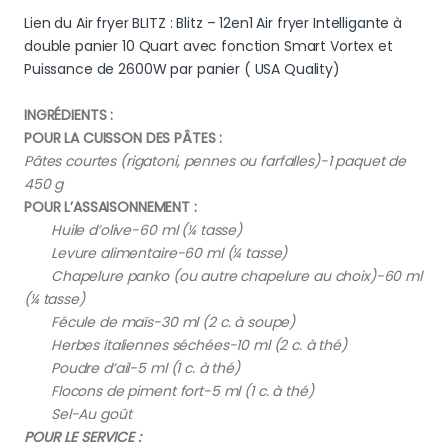
Lien du Air fryer BLITZ : Blitz – 12en1 Air fryer Intelligante à
double panier 10 Quart avec fonction Smart Vortex et
Puissance de 2600W par panier ( USA Quality)
INGRÉDIENTS :
POUR LA CUISSON DES PÂTES :
Pâtes courtes (rigatoni, pennes ou farfalles)-1 paquet de
450 g
POUR L’ASSAISONNEMENT :
Huile d’olive-60 ml (¼ tasse)
Levure alimentaire-60 ml (¼ tasse)
Chapelure panko (ou autre chapelure au choix)-60 ml
(¼ tasse)
Fécule de maïs-30 ml (2 c. à soupe)
Herbes italiennes séchées-10 ml (2 c. à thé)
Poudre d’ail-5 ml (1 c. à thé)
Flocons de piment fort-5 ml (1 c. à thé)
Sel-Au goût
POUR LE SERVICE :