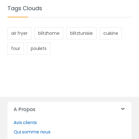
Tags Clouds
air fryer
blitzhome
blitztunisie
cuisine
four
poulets
A Propos
Avis clients
Qui somme nous