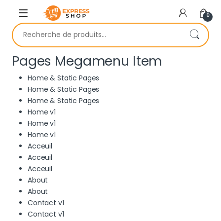
Skip to navigation
Skip to content
0
Recherche pour :
Pages Megamenu Item
Home & Static Pages
Home & Static Pages
Home & Static Pages
Home v1
Home v1
Home v1
Acceuil
Acceuil
Acceuil
About
About
Contact v1
Contact v1