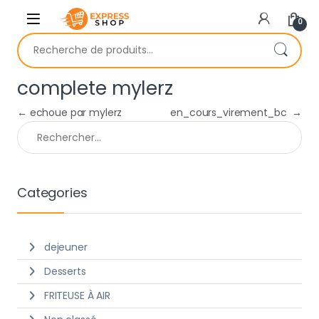
Skip to navigation
Skip to content
0
Recherche pour :
complete mylerz
Navigation de l’article
←
echoue par mylerz
en_cours_virement_bc
→
Rechercher :
Categories
dejeuner
Desserts
FRITEUSE À AIR