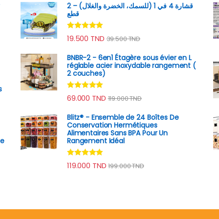
قشارة 4 في 1 (للسمك، الخضرة والغلال) – 2
قطع
Note
4.89
19.500
TND
39.500
TND
sur 5
BNBR-2 - 6en1 Étagère sous évier en L
réglable acier inoxydable rangement (
2 couches)
s
Note
4.79
69.000
TND
119.000
TND
sur 5
Blitz® - Ensemble de 24 Boîtes De
Conservation Hermétiques
Alimentaires Sans BPA Pour Un
he
Rangement Idéal
Note
4.74
119.000
TND
199.000
TND
sur 5