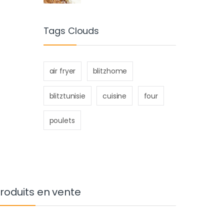
Tags Clouds
air fryer
blitzhome
blitztunisie
cuisine
four
poulets
roduits en vente