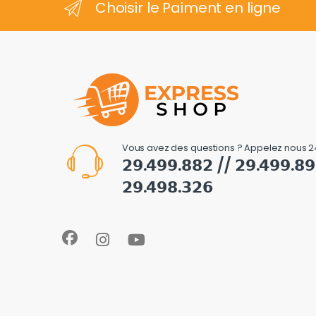
Choisir le Paiment en ligne
Vous avez des questions ? Appelez nous 2
𝟮𝟵.𝟰𝟵𝟵.𝟴𝟴𝟮 // 𝟮𝟵.𝟰𝟵𝟵.𝟴
𝟮𝟵.𝟰𝟵𝟴.𝟯𝟮𝟲