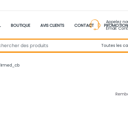
Appelez n
L
BOUTIQUE
AVIS CLIENTS
CONTACT
PROMOTION
Email: Con
r:
firmed_cb
Remb