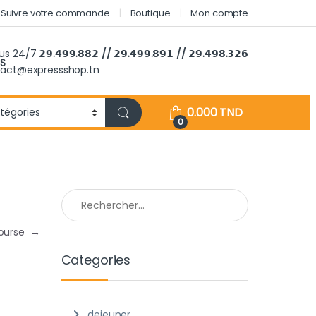
Suivre votre commande
Boutique
Mon compte
ous 24/7
𝟮𝟵.𝟰𝟵𝟵.𝟴𝟴𝟮 // 𝟮𝟵.𝟰𝟵𝟵.𝟴𝟵𝟭 // 𝟮𝟵.𝟰𝟵𝟴.𝟯𝟮𝟲
S
tact@expressshop.tn
0.000
TND
0
Rechercher :
ourse
→
Categories
dejeuner