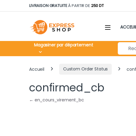
Skip to navigation
Skip to content
LIVRAISON GRATUITE
À PARTIR DE
250 DT
ACCEUI
Search fo
Magasiner par département
Accueil
Custom Order Status
con
confirmed_cb
Navigation de l’article
←
en_cours_virement_bc