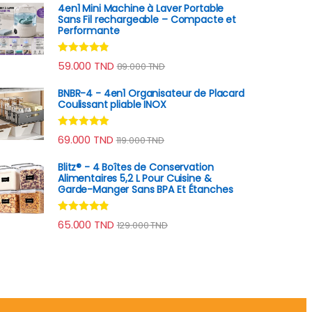
4en1 Mini Machine à Laver Portable
Sans Fil rechargeable – Compacte et
Performante
Note
4.70
59.000
TND
89.000
TND
sur 5
BNBR-4 - 4en1 Organisateur de Placard
Coulissant pliable INOX
Note
4.75
69.000
TND
119.000
TND
sur 5
Blitz® - 4 Boîtes de Conservation
Alimentaires 5,2 L Pour Cuisine &
Garde-Manger Sans BPA Et Étanches
Note
4.70
65.000
TND
129.000
TND
sur 5