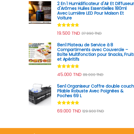
2 En 1 Humidificateur d'Air Et Diffuseur
d'Arômes Huiles Essentielles 180ml
Avec Lumière LED Pour Maison Et
Voiture
Note
4.64
19.500
TND
37.990
TND
sur 5
8en1 Plateau de Service à 8
Compartiments avec Couvercle –
Boîte Multifonction pour Snacks, Fruit
et Apéritifs
Note
4.60
45.000
TND
89.000
TND
sur 5
5en1 Organiseur Coffre double couc
Pliable Robuste Avec Poignées &
Poches 69 L
Note
4.69
69.000
TND
129.900
TND
sur 5