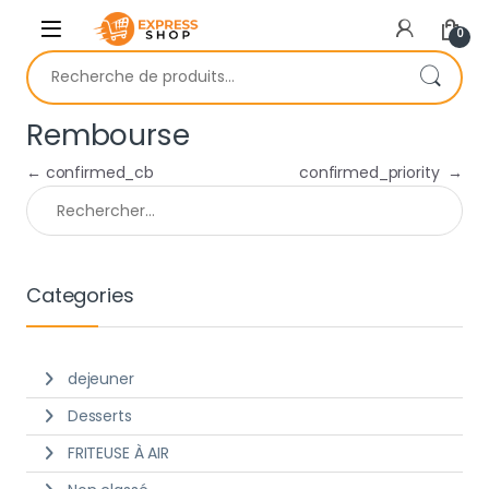
Skip to navigation
Skip to content
0
Recherche pour :
Rembourse
Navigation de l’article
←
confirmed_cb
confirmed_priority
→
Rechercher :
Categories
dejeuner
Desserts
FRITEUSE À AIR