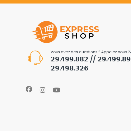
Vous avez des questions ? Appelez nous 2
𝟮𝟵.𝟰𝟵𝟵.𝟴𝟴𝟮 // 𝟮𝟵.𝟰𝟵𝟵.𝟴
𝟮𝟵.𝟰𝟵𝟴.𝟯𝟮𝟲