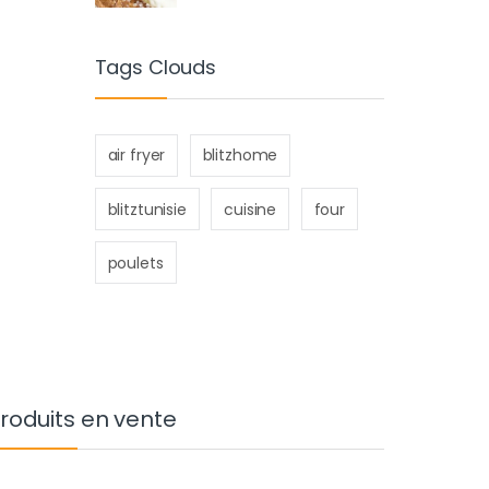
Tags Clouds
air fryer
blitzhome
blitztunisie
cuisine
four
poulets
roduits en vente