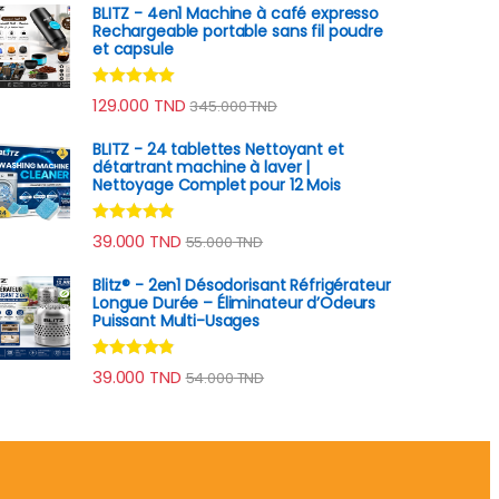
BLITZ - 4en1 Machine à café expresso
Rechargeable portable sans fil poudre
et capsule
Note
4.78
129.000
TND
345.000
TND
sur 5
BLITZ - 24 tablettes Nettoyant et
détartrant machine à laver |
Nettoyage Complet pour 12 Mois
Note
4.70
39.000
TND
55.000
TND
sur 5
Blitz® - 2en1 Désodorisant Réfrigérateur
Longue Durée – Éliminateur d’Odeurs
Puissant Multi-Usages
Note
4.67
39.000
TND
54.000
TND
sur 5