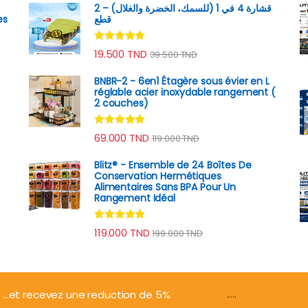
قشارة 4 في 1 (للسمك، الخضرة والغلال) – 2
es
قطع
Note
4.89
19.500
TND
39.500
TND
sur 5
BNBR-2 - 6en1 Étagère sous évier en L
réglable acier inoxydable rangement (
2 couches)
Note
4.79
69.000
TND
119.000
TND
sur 5
Blitz® - Ensemble de 24 Boîtes De
Conservation Hermétiques
Alimentaires Sans BPA Pour Un
Rangement Idéal
Note
4.74
119.000
TND
199.000
TND
sur 5
.....
...et recevez une reduction de 5%