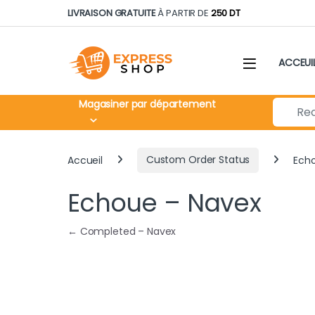
Skip to navigation
Skip to content
LIVRAISON GRATUITE
À PARTIR DE
250 DT
ACCEUI
Search fo
Magasiner par département
Accueil
Custom Order Status
Ech
Echoue – Navex
Navigation de l’article
←
Completed – Navex