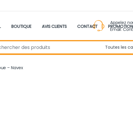
Appelez n
L
BOUTIQUE
AVIS CLIENTS
CONTACT
PROMOTION
Email: Con
r:
oue – Navex