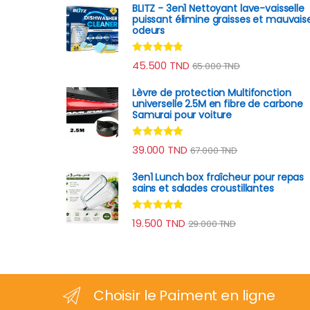
BLITZ - 3en1 Nettoyant lave-vaisselle
puissant élimine graisses et mauvais
odeurs
Note
4.70
45.500
TND
65.000
TND
sur 5
Lèvre de protection Multifonction
universelle 2.5M en fibre de carbone
Samurai pour voiture
Note
4.78
39.000
TND
67.000
TND
sur 5
3en1 Lunch box fraîcheur pour repas
sains et salades croustillantes
Note
4.70
19.500
TND
29.000
TND
sur 5
Choisir le Paiment en ligne