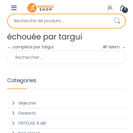
Skip to navigation
Skip to content
0
Recherche pour :
échouée par targui
Navigation de l’article
←
complete par targui
AP Islem
→
Rechercher :
Categories
dejeuner
Desserts
FRITEUSE À AIR