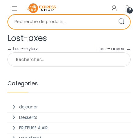
Skip to navigation
Skip to content
0
Recherche pour :
Lost-axes
Navigation de l’article
←
Lost-mylerz
Lost – navex
→
Rechercher :
Categories
dejeuner
Desserts
FRITEUSE À AIR