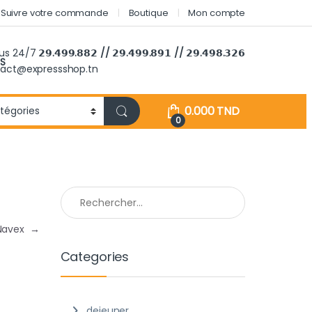
Suivre votre commande
Boutique
Mon compte
ous 24/7
𝟮𝟵.𝟰𝟵𝟵.𝟴𝟴𝟮 // 𝟮𝟵.𝟰𝟵𝟵.𝟴𝟵𝟭 // 𝟮𝟵.𝟰𝟵𝟴.𝟯𝟮𝟲
S
tact@expressshop.tn
0.000
TND
0
Rechercher :
 Navex
→
Categories
dejeuner