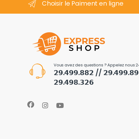
Choisir le Paiment en ligne
Vous avez des questions ? Appelez nous 2
𝟮𝟵.𝟰𝟵𝟵.𝟴𝟴𝟮 // 𝟮𝟵.𝟰𝟵𝟵.𝟴
𝟮𝟵.𝟰𝟵𝟴.𝟯𝟮𝟲