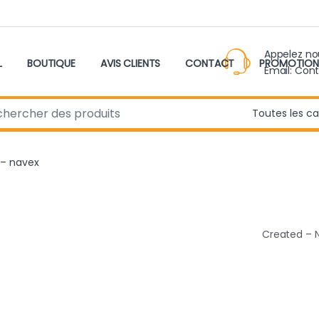
Appelez n
L
BOUTIQUE
AVIS CLIENTS
CONTACT
PROMOTION
Email: Con
r:
 – navex
Created –