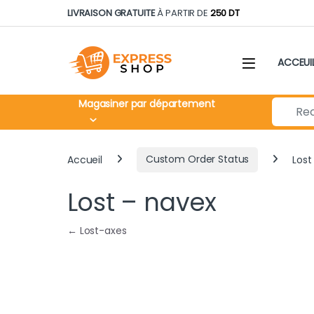
Skip to navigation
Skip to content
LIVRAISON GRATUITE
À PARTIR DE
250 DT
ACCEUI
Search fo
Magasiner par département
Accueil
Custom Order Status
Lost
Lost – navex
Navigation de l’article
←
Lost-axes