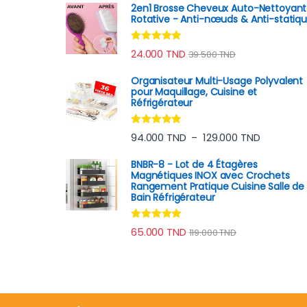
2en1 Brosse Cheveux Auto-Nettoyan
Rotative - Anti-nœuds & Anti-statiq
Note
4.78
24.000
TND
39.500
TND
sur 5
Organisateur Multi-Usage Polyvalent
pour Maquillage, Cuisine et
Réfrigérateur
Note
4.70
Plage de p
94.000
TND
129.000
TND
–
sur 5
BNBR-8 - Lot de 4 Étagères
Magnétiques INOX avec Crochets
Rangement Pratique Cuisine Salle de
Bain Réfrigérateur
Note
4.79
65.000
TND
119.000
TND
sur 5