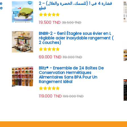
te
قشارة 4 في 1 (للسمك، الخضرة والغلال) – 2
ue
قطع
Note
4.89
19.500
TND
39.500
TND
sur 5
BNBR-2 - 6en1 Étagère sous évier en L
réglable acier inoxydable rangement (
2 couches)
Note
4.79
rix : 94.000 TND à 129.000 TND
69.000
TND
119.000
TND
sur 5
Blitz® - Ensemble de 24 Boîtes De
Conservation Hermétiques
Alimentaires Sans BPA Pour Un
Rangement Idéal
Note
4.74
119.000
TND
199.000
TND
sur 5