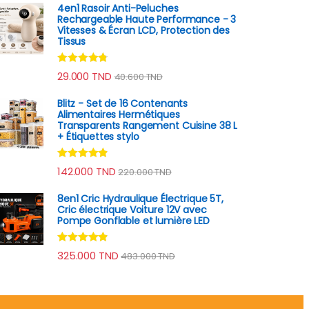
4en1 Rasoir Anti-Peluches
Rechargeable Haute Performance - 3
Vitesses & Écran LCD, Protection des
Tissus
Note
4.60
29.000
TND
40.600
TND
sur 5
Blitz - Set de 16 Contenants
Alimentaires Hermétiques
Transparents Rangement Cuisine 38 L
+ Étiquettes stylo
Note
4.70
142.000
TND
220.000
TND
sur 5
8en1 Cric Hydraulique Électrique 5T,
Cric électrique Voiture 12V avec
Pompe Gonflable et lumière LED
Note
4.70
325.000
TND
483.000
TND
sur 5