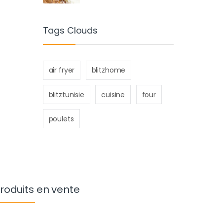
Tags Clouds
air fryer
blitzhome
blitztunisie
cuisine
four
poulets
roduits en vente