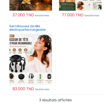
37.000
TND
77.000
TND
54.000
TND
124.000
TND
5en1 Masseur de tête
électrique Rechargeable
poulpe avec 10 nœuds pour
relaxation profonde et anti
stress
83.000
TND
116.200
TND
Trié du plus récent au 
3 résultats affichés