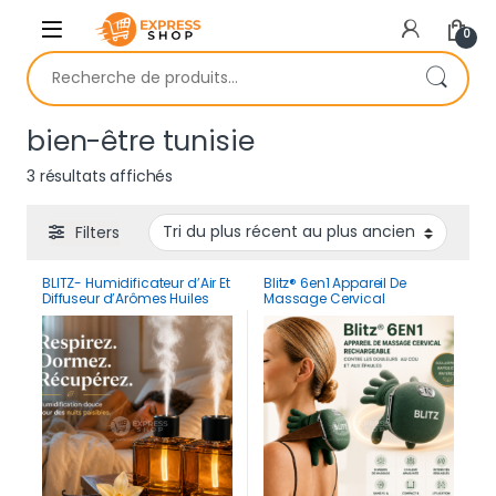
Skip to navigation
Skip to content
0
Recherche pour :
bien-être tunisie
Trié du plus récent au plus ancien
3 résultats affichés
Filters
BLITZ- Humidificateur d’Air Et
Blitz® 6en1 Appareil De
Diffuseur d’Arômes Huiles
Massage Cervical
Essentielles 500 ml
Rechargeable Contre Les
Rechargeable & Portable
Douleurs Au Cou Et Aux
épaules