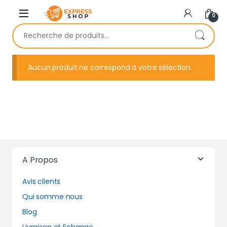
Skip to navigation
Skip to content
0
Recherche pour :
Aucun produit ne correspond à votre sélection.
A Propos
Avis clients
Qui somme nous
Blog