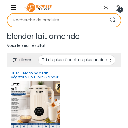
Skip to navigation
Skip to content
0
Recherche pour :
blender lait amande
Voici le seul résultat
Filters
BLITZ – Machine à Lait
Végétal & Bouilloire & Mixeur
8en1 – 1,2 L, Prépare Lait
d’Amande, Avoine, Soja, Jus,
Smoothies, Soupes,
Nettoyage Automatique