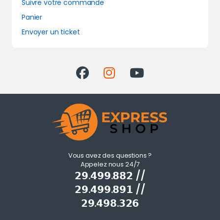
Suivre votre commande
Panier
Envoyer un ticket
Vous avez des questions ?
Appelez nous 24/7
𝟮𝟵.𝟰𝟵𝟵.𝟴𝟴𝟮 //
𝟮𝟵.𝟰𝟵𝟵.𝟴𝟵𝟭 //
𝟮𝟵.𝟰𝟵𝟴.𝟯𝟮𝟲