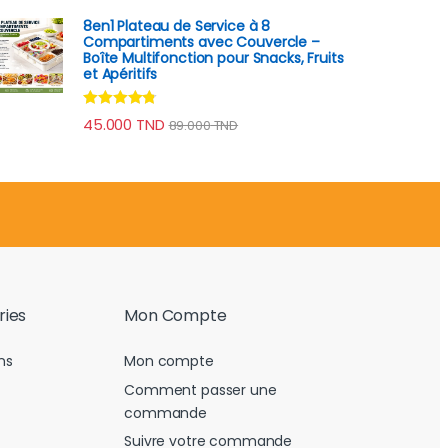
8en1 Plateau de Service à 8
Compartiments avec Couvercle –
Boîte Multifonction pour Snacks, Fruits
et Apéritifs
Note
4.60
45.000
TND
89.000
TND
sur 5
ries
Mon Compte
ns
Mon compte
Comment passer une
commande
Suivre votre commande