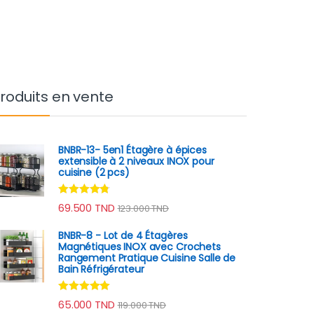
roduits en vente
BNBR-13- 5en1 Étagère à épices
extensible à 2 niveaux INOX pour
cuisine (2 pcs)
Note
4.60
69.500
TND
123.000
TND
sur 5
BNBR-8 - Lot de 4 Étagères
Magnétiques INOX avec Crochets
Rangement Pratique Cuisine Salle de
Bain Réfrigérateur
Note
4.79
65.000
TND
119.000
TND
sur 5