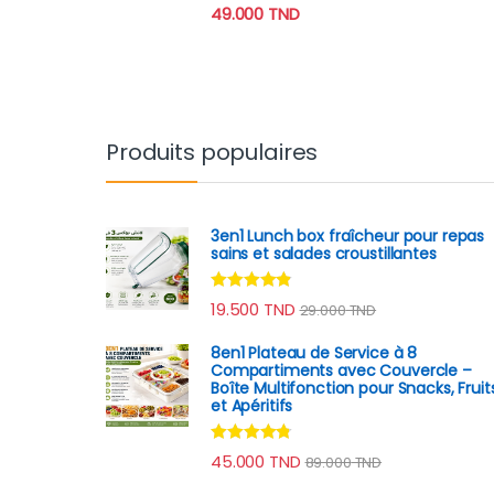
sur 5
49.000
TND
Produits populaires
3en1 Lunch box fraîcheur pour repas
sains et salades croustillantes
Note
4.70
19.500
TND
29.000
TND
sur 5
8en1 Plateau de Service à 8
Compartiments avec Couvercle –
Boîte Multifonction pour Snacks, Fruit
et Apéritifs
Note
4.60
45.000
TND
89.000
TND
sur 5