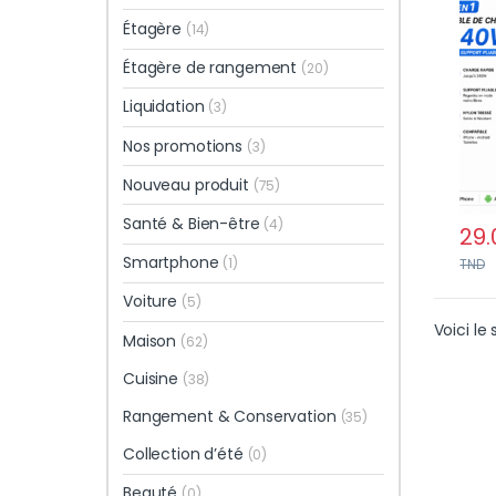
Inté
Étagère
(14)
Robu
Smar
Étagère de rangement
(20)
Tabl
Liquidation
(3)
Nos promotions
(3)
Nouveau produit
(75)
Santé & Bien-être
(4)
29.
Smartphone
(1)
TND
Voiture
(5)
Voici le 
Maison
(62)
Cuisine
(38)
Rangement & Conservation
(35)
Collection d’été
(0)
Beauté
(0)