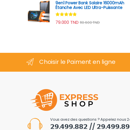
9en1 Power Bank Solaire 16000mAh
Étanche Avec LED Ultra-Puissante
Note
4.70
79.000
TND
110.600
TND
sur 5
Choisir le Paiment en ligne
Vous avez des questions ? Appelez nous 2
𝟮𝟵.𝟰𝟵𝟵.𝟴𝟴𝟮 // 𝟮𝟵.𝟰𝟵𝟵.𝟴