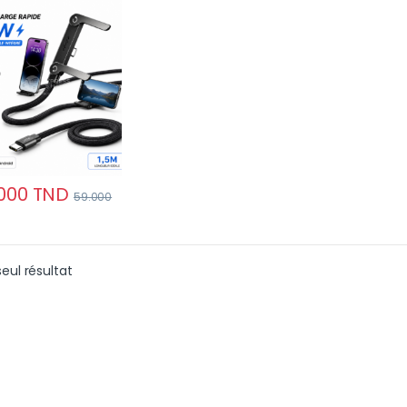
gré – Cordon
ste pour
tphones et
ettes
000
TND
59.000
seul résultat