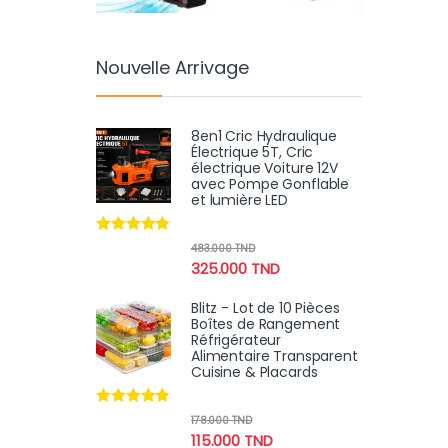
Nouvelle Arrivage
8en1 Cric Hydraulique
Électrique 5T, Cric
électrique Voiture 12V
avec Pompe Gonflable
et lumière LED
Note
4.70
483.000
TND
sur 5
325.000
TND
Blitz - Lot de 10 Pièces
Boîtes de Rangement
Réfrigérateur
Alimentaire Transparent
Cuisine & Placards
Note
4.70
178.000
TND
sur 5
115.000
TND