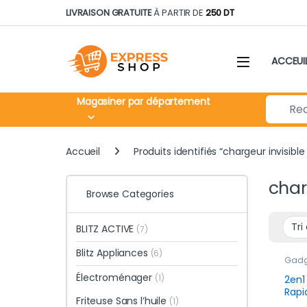
Skip to navigation
Skip to content
LIVRAISON GRATUITE
À PARTIR DE
250 DT
ACCEUI
Search fo
Magasiner par département
Accueil
Produits identifiés “chargeur invisib
char
Browse Categories
BLITZ ACTIVE
(7)
Blitz Appliances
(6)
Gadge
jours
Électroménager
Smar
(1)
2en1
Rapi
Friteuse Sans l’huile
(1)
avec