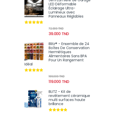
5en1 Lumière de Garage
LED Déformable
Éclairage Ultra-
Lumineux avec
Panneaux Réglables
Note
4.82
72.000
TND
sur 5
39.000
TND
Blitz® - Ensemble de 24
Boîtes De Conservation
Hermétiques
Alimentaires Sans BPA
Pour Un Rangement
Idéal
Note
4.74
199.000
TND
sur 5
119.000
TND
BLITZ - Kit de
revêtement céramique
multi surfaces haute
brillance