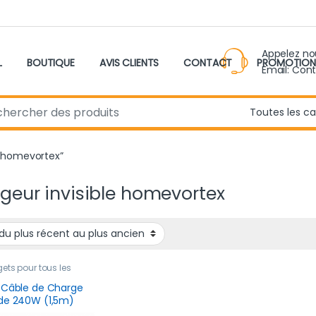
Appelez n
L
BOUTIQUE
AVIS CLIENTS
CONTACT
PROMOTION
Email: Con
r:
le homevortex”
geur invisible homevortex
ts pour tous les
,
Nouveau produit
,
tphone
 Câble de Charge
de 240W (1,5m)
 Support Pliable