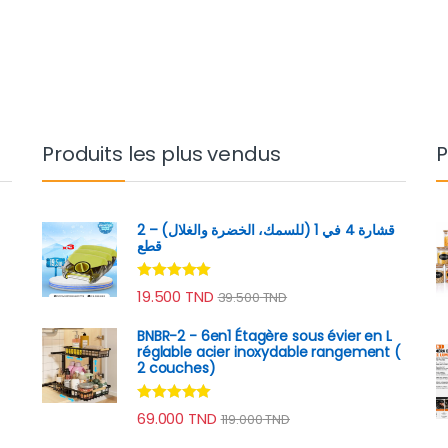
Produits les plus vendus
P
قشارة 4 في 1 (للسمك، الخضرة والغلال) – 2
قطع
Note
4.89
19.500
TND
39.500
TND
sur 5
BNBR-2 - 6en1 Étagère sous évier en L
réglable acier inoxydable rangement (
2 couches)
Note
4.79
69.000
TND
119.000
TND
sur 5