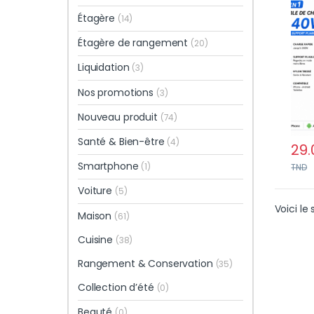
Inté
Étagère
(14)
Robu
Smar
Étagère de rangement
(20)
Tabl
Liquidation
(3)
Nos promotions
(3)
Nouveau produit
(74)
Santé & Bien-être
(4)
29.
Smartphone
(1)
TND
Voiture
(5)
Voici le 
Maison
(61)
Cuisine
(38)
Rangement & Conservation
(35)
Collection d’été
(0)
Beauté
(0)