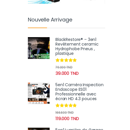
Nouvelle Arrivage
BlackRestore® – 3en1
Revêtement ceramic
Hydrophobe Pneus ,
plastique
Note
4.78
79.000
TND
sur 5
39.000
TND
5en1 Caméra Inspection
Endoscope ES01
Professionnelle avec
écran HD 4.3 pouces
Note
4.67
166.600
TND
sur 5
119.000
TND