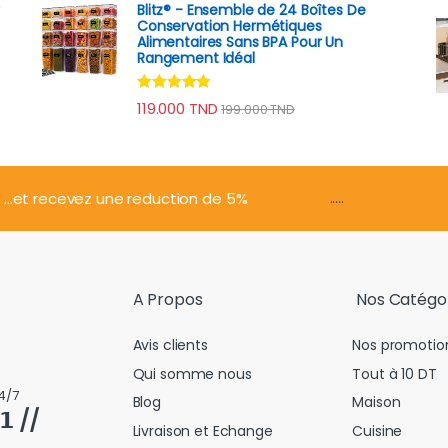
Blitz® - Ensemble de 24 Boîtes De
Conservation Hermétiques
Alimentaires Sans BPA Pour Un
Rangement Idéal
Note
4.74
119.000
TND
199.000
TND
sur 5
.....
...et recevez une reduction de 5%
A Propos
Nos Catégo
Avis clients
Nos promotio
Qui somme nous
Tout à 10 DT
4/7
Blog
Maison
𝟭 //
Livraison et Echange
Cuisine