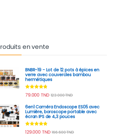
roduits en vente
BNBR-19 - Lot de 12 pots à épices en
verre avec couvercles bambou
hermétiques
Note
4.62
79.000
TND
123.000
TND
sur 5
6en1 Caméra Endoscope ES05 avec
Lumière, boroscope portable avec
écran IPS de 4,3 pouces
Note
4.67
129.000
TND
166.600
TND
sur 5