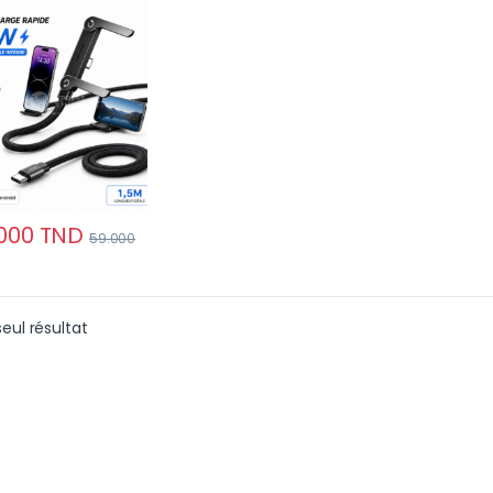
gré – Cordon
ste pour
tphones et
ettes
000
TND
59.000
seul résultat