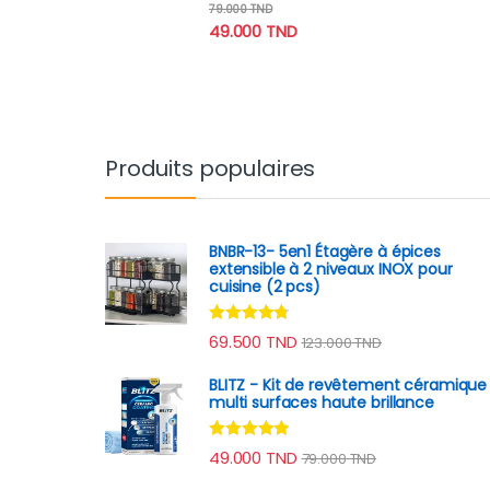
Note
4.70
79.000
TND
sur 5
49.000
TND
Produits populaires
BNBR-13- 5en1 Étagère à épices
extensible à 2 niveaux INOX pour
cuisine (2 pcs)
Note
4.60
69.500
TND
123.000
TND
sur 5
BLITZ - Kit de revêtement céramique
multi surfaces haute brillance
Note
4.70
49.000
TND
79.000
TND
sur 5