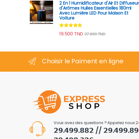
2 En 1 Humidificateur d'Air Et Diffuseur
d'Arômes Huiles Essentielles 180ml
Avec Lumière LED Pour Maison Et
Voiture
Note
4.64
19.500
TND
37.990
TND
sur 5
Choisir le Paiment en ligne
Vous avez des questions ? Appelez nous 2
𝟮𝟵.𝟰𝟵𝟵.𝟴𝟴𝟮 // 𝟮𝟵.𝟰𝟵𝟵.𝟴