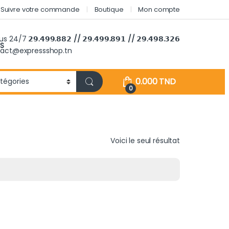
Suivre votre commande
Boutique
Mon compte
ous 24/7
𝟮𝟵.𝟰𝟵𝟵.𝟴𝟴𝟮 // 𝟮𝟵.𝟰𝟵𝟵.𝟴𝟵𝟭 // 𝟮𝟵.𝟰𝟵𝟴.𝟯𝟮𝟲
S
tact@expressshop.tn
0.000
TND
0
Voici le seul résultat