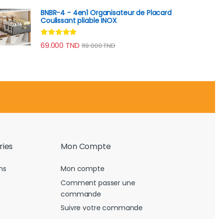
BNBR-4 - 4en1 Organisateur de Placard
Coulissant pliable INOX
Note
4.75
69.000
TND
119.000
TND
sur 5
ries
Mon Compte
ns
Mon compte
Comment passer une
commande
Suivre votre commande