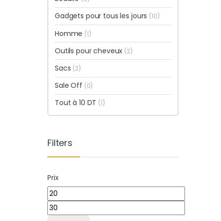
Gadgets pour tous les jours
(10)
Homme
(1)
Outils pour cheveux
(2)
Sacs
(2)
Sale Off
(0)
Tout à 10 DT
(1)
Filters
Prix
Prix min
Prix max