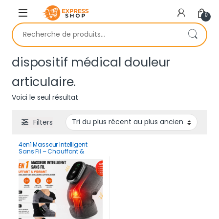
Skip to navigation
Skip to content
0
Recherche pour :
dispositif médical douleur
articulaire.
Voici le seul résultat
Filters
4en1 Masseur Intelligent
Sans Fil – Chauffant &
Vibrant pour Soulager les
Douleurs Articulaires