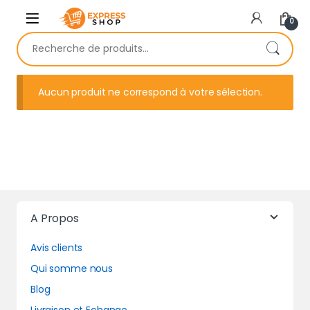
Skip to navigation
Skip to content
0
Recherche pour :
Aucun produit ne correspond à votre sélection.
A Propos
Avis clients
Qui somme nous
Blog