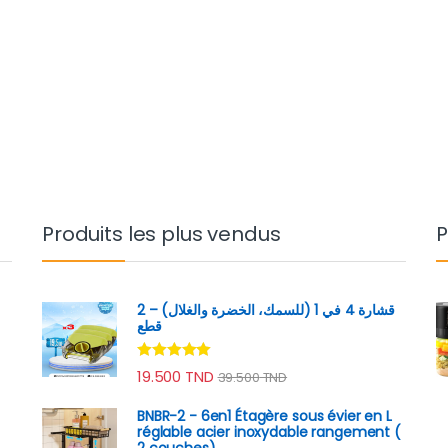
Produits les plus vendus
P
قشارة 4 في 1 (للسمك، الخضرة والغلال) – 2
قطع
Note
4.89
19.500
TND
39.500
TND
sur 5
BNBR-2 - 6en1 Étagère sous évier en L
réglable acier inoxydable rangement (
2 couches)