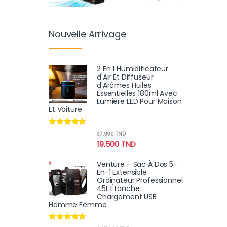
Nouvelle Arrivage
2 En 1 Humidificateur
d'Air Et Diffuseur
d'Arômes Huiles
Essentielles 180ml Avec
Lumière LED Pour Maison
Et Voiture
Note
4.64
37.990
TND
sur 5
19.500
TND
Venture – Sac À Dos 5-
En-1 Extensible
Ordinateur Professionnel
45L Étanche
Chargement USB
Homme Femme