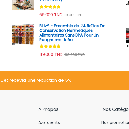
Note
4.79
69.000
TND
119.000
TND
sur 5
Blitz® - Ensemble de 24 Boîtes De
Conservation Hermétiques
Alimentaires Sans BPA Pour Un
Rangement Idéal
Note
4.74
119.000
TND
199.000
TND
sur 5
.....
...et recevez une reduction de 5%
A Propos
Nos Catégo
Avis clients
Nos promotio