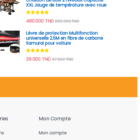
XXL Jauge de température avec roue
Note
4.70
480.000
TND
650.000
TND
sur 5
Lèvre de protection Multifonction
universelle 2.5M en fibre de carbone
Samurai pour voiture
Note
4.78
39.000
TND
67.000
TND
sur 5
ries
Mon Compte
ns
Mon compte