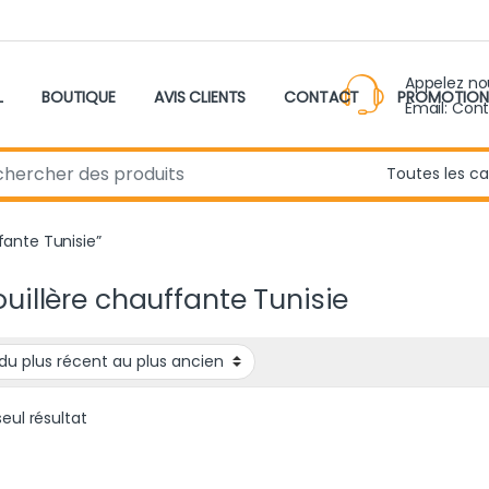
Appelez n
L
BOUTIQUE
AVIS CLIENTS
CONTACT
PROMOTION
Email: Con
r:
fante Tunisie”
uillère chauffante Tunisie
seul résultat