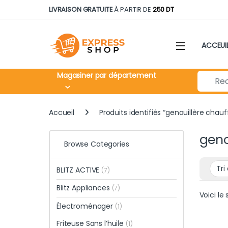
Skip to navigation
Skip to content
LIVRAISON GRATUITE
À PARTIR DE
250 DT
ACCEUI
Search fo
Magasiner par département
Accueil
Produits identifiés “genouillère chauf
geno
Browse Categories
BLITZ ACTIVE
(7)
Blitz Appliances
(7)
Voici le 
Électroménager
(1)
Friteuse Sans l’huile
(1)