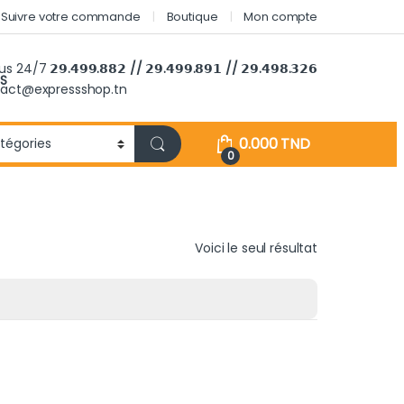
Suivre votre commande
Boutique
Mon compte
ous 24/7
𝟮𝟵.𝟰𝟵𝟵.𝟴𝟴𝟮 // 𝟮𝟵.𝟰𝟵𝟵.𝟴𝟵𝟭 // 𝟮𝟵.𝟰𝟵𝟴.𝟯𝟮𝟲
S
tact@expressshop.tn
0.000
TND
0
Voici le seul résultat