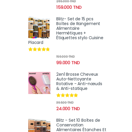
Note
4.80
265.000
TND
sur 5
159.000
TND
Blitz- Set de 15 pcs
Boîtes de Rangement
Alimentaire
Hermétiques +
Étiquettes stylo Cuisine
Placard
Note
4.60
159.000
TND
sur 5
99.000
TND
2en1 Brosse Cheveux
Auto-Nettoyante
Rotative - Anti-nœuds
& Anti-statique
Note
4.78
39.500
TND
sur 5
24.000
TND
Blitz - Set 10 Boîtes de
Conservation
Alimentaires Étanches Et