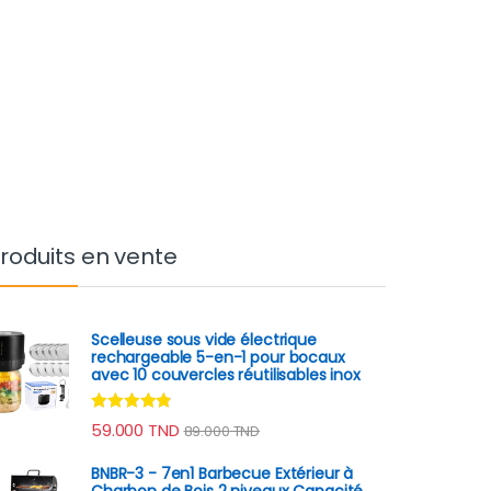
roduits en vente
Scelleuse sous vide électrique
rechargeable 5-en-1 pour bocaux
avec 10 couvercles réutilisables inox
Note
4.70
59.000
TND
89.000
TND
sur 5
BNBR-3 - 7en1 Barbecue Extérieur à
Charbon de Bois 2 niveaux Capacité