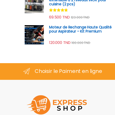
cuisine (2 pcs)
Note
4.60
69.500
TND
123.000
TND
sur 5
Moteur de Rechange Haute Qualité
pour Aspirateur – Kit Premium
120.000
TND
180.000
TND
Choisir le Paiment en ligne