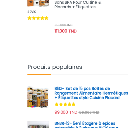
Sans BPA Pour Cuisine &
Placards + Étiquettes
stylo
Note
4.60
169.000
TND
sur 5
111.000
TND
Produits populaires
Blitz- Set de 15 pcs Boîtes de
Rangement Alimentaire Hermétiques
+ Étiquettes stylo Cuisine Placard
Note
4.60
99.000
TND
159.000
TND
sur 5
BNBR-13- 5en1 Étagère à épices
extensible à 2 niveaux INOX pour