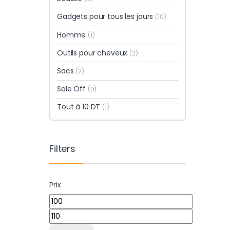
Gadgets pour tous les jours
(10)
Homme
(1)
Outils pour cheveux
(2)
Sacs
(2)
Sale Off
(0)
Tout à 10 DT
(1)
Filters
Prix
Prix min
Prix max