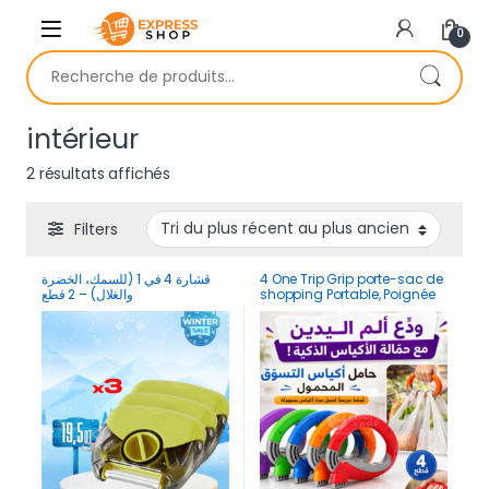
Skip to navigation
Skip to content
0
Recherche pour :
intérieur
Trié du plus récent au plus ancien
2 résultats affichés
Filters
قشارة 4 في 1 (للسمك، الخضرة
4 One Trip Grip porte-sac de
والغلال) – 2 قطع
shopping Portable, Poignée
de support