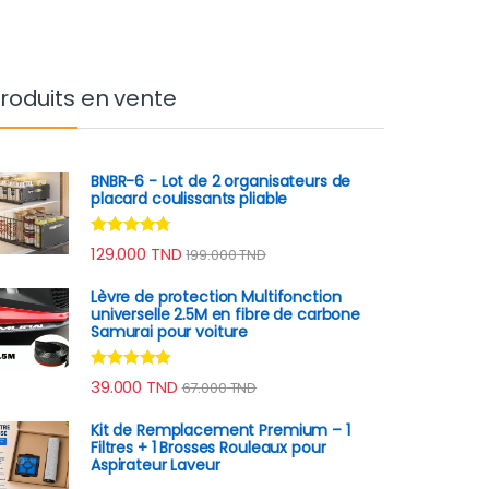
roduits en vente
BNBR-6 - Lot de 2 organisateurs de
placard coulissants pliable
Note
4.64
129.000
TND
199.000
TND
sur 5
Lèvre de protection Multifonction
universelle 2.5M en fibre de carbone
Samurai pour voiture
Note
4.78
39.000
TND
67.000
TND
sur 5
Kit de Remplacement Premium – 1
Filtres + 1 Brosses Rouleaux pour
Aspirateur Laveur