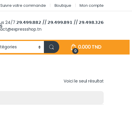
Suivre votre commande
Boutique
Mon compte
ous 24/7
𝟮𝟵.𝟰𝟵𝟵.𝟴𝟴𝟮 // 𝟮𝟵.𝟰𝟵𝟵.𝟴𝟵𝟭 // 𝟮𝟵.𝟰𝟵𝟴.𝟯𝟮𝟲
S
tact@expressshop.tn
0.000
TND
0
Voici le seul résultat