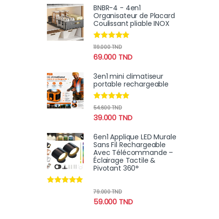
BNBR-4 - 4en1
Organisateur de Placard
Coulissant pliable INOX
Note
4.75
119.000
TND
sur 5
69.000
TND
3en1 mini climatiseur
portable rechargeable
Note
4.75
54.600
TND
sur 5
39.000
TND
6en1 Applique LED Murale
Sans Fil Rechargeable
Avec Télécommande –
Éclairage Tactile &
Pivotant 360°
Note
4.78
79.000
TND
sur 5
59.000
TND