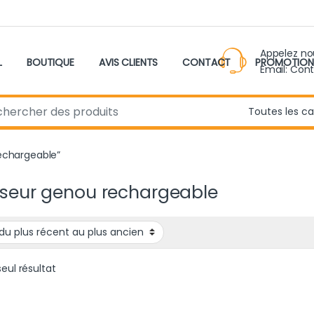
Appelez n
L
BOUTIQUE
AVIS CLIENTS
CONTACT
PROMOTION
Email: Con
r:
rechargeable”
seur genou rechargeable
seul résultat