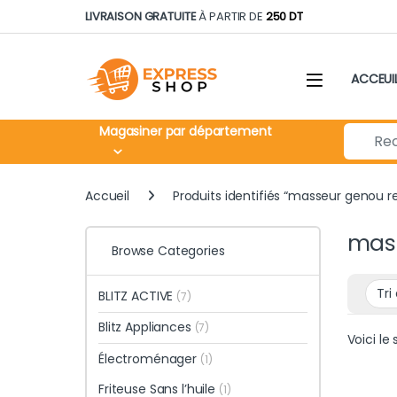
Skip to navigation
Skip to content
LIVRAISON GRATUITE
À PARTIR DE
250 DT
ACCEUI
Search fo
Magasiner par département
Accueil
Produits identifiés “masseur genou 
mas
Browse Categories
BLITZ ACTIVE
(7)
Blitz Appliances
(7)
Voici le 
Électroménager
(1)
Friteuse Sans l’huile
(1)