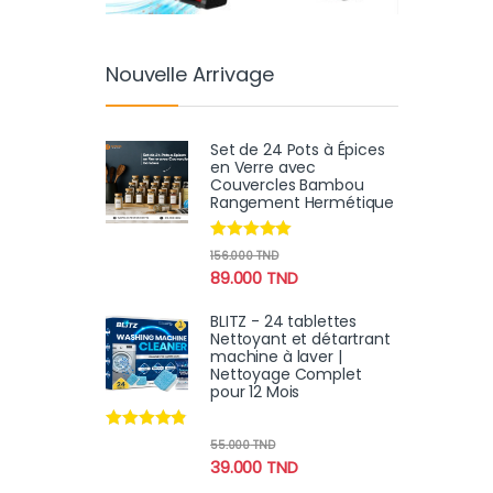
Nouvelle Arrivage
Set de 24 Pots à Épices
en Verre avec
Couvercles Bambou
Rangement Hermétique
Note
4.78
156.000
TND
sur 5
89.000
TND
BLITZ - 24 tablettes
Nettoyant et détartrant
machine à laver |
Nettoyage Complet
pour 12 Mois
Note
4.70
55.000
TND
sur 5
39.000
TND