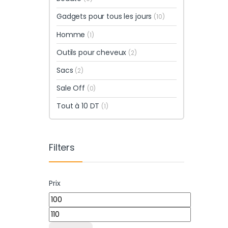
Gadgets pour tous les jours
(10)
Homme
(1)
Outils pour cheveux
(2)
Sacs
(2)
Sale Off
(0)
Tout à 10 DT
(1)
Filters
Prix
Prix min
Prix max