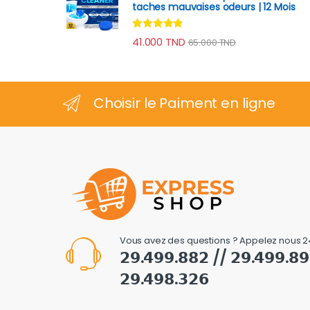
taches mauvaises odeurs | 12 Mois
Note
4.70
41.000
TND
65.000
TND
sur 5
Choisir le Paiment en ligne
Vous avez des questions ? Appelez nous 2
𝟮𝟵.𝟰𝟵𝟵.𝟴𝟴𝟮 // 𝟮𝟵.𝟰𝟵𝟵.𝟴
𝟮𝟵.𝟰𝟵𝟴.𝟯𝟮𝟲