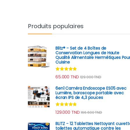
Produits populaires
Blitz® - Set de 4 Boîtes de
Conservation Longues de Haute
Qualité Alimentaire Hermétiques Pou
Cuisine
Note
4.90
65.000
TND
129.000
TND
sur 5
6en1 Caméra Endoscope ES05 avec
Lumière, boroscope portable avec
écran IPS de 4,3 pouces
Note
4.67
129.000
TND
166.600
TND
sur 5
BLITZ - 12 Tablettes Nettoyant cuvett
toilettes automatique contre les