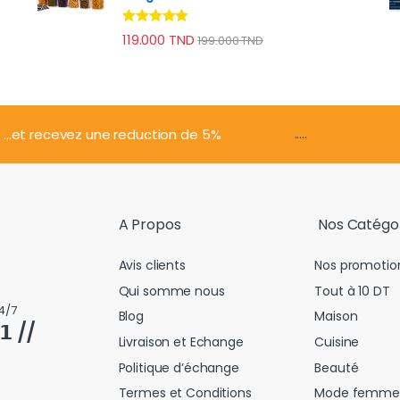
Note
4.74
119.000
TND
199.000
TND
sur 5
.....
...et recevez une reduction de 5%
A Propos
Nos Catégo
Avis clients
Nos promotio
Qui somme nous
Tout à 10 DT
4/7
Blog
Maison
𝟭 //
Livraison et Echange
Cuisine
Politique d’échange
Beauté
Termes et Conditions
Mode femme