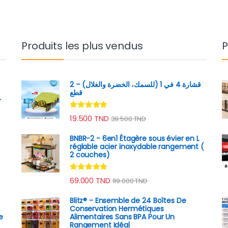
Produits les plus vendus
P
قشارة 4 في 1 (للسمك، الخضرة والغلال) – 2
قطع
r
Note
4.89
19.500
TND
39.500
TND
sur 5
BNBR-2 - 6en1 Étagère sous évier en L
réglable acier inoxydable rangement (
2 couches)
Note
4.79
69.000
TND
119.000
TND
sur 5
Blitz® - Ensemble de 24 Boîtes De
Conservation Hermétiques
e
Alimentaires Sans BPA Pour Un
Rangement Idéal