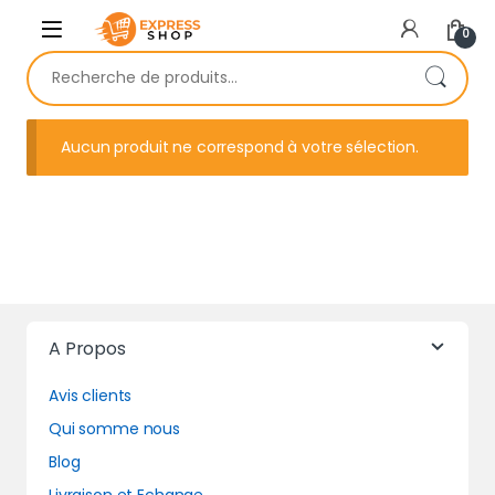
Skip to navigation
Skip to content
0
Recherche pour :
Aucun produit ne correspond à votre sélection.
A Propos
Avis clients
Qui somme nous
Blog