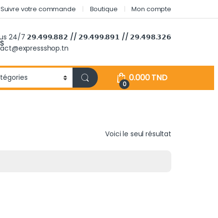
Suivre votre commande
Boutique
Mon compte
ous 24/7
𝟮𝟵.𝟰𝟵𝟵.𝟴𝟴𝟮 // 𝟮𝟵.𝟰𝟵𝟵.𝟴𝟵𝟭 // 𝟮𝟵.𝟰𝟵𝟴.𝟯𝟮𝟲
S
tact@expressshop.tn
0.000
TND
0
Voici le seul résultat