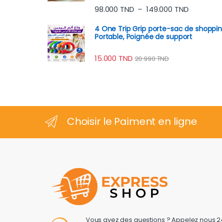
Note
4.60
Plage de 
98.000
TND
149.000
TND
–
sur 5
4 One Trip Grip porte-sac de shoppi
Portable, Poignée de support
15.000
TND
20.990
TND
Choisir le Paiment en ligne
Vous avez des questions ? Appelez nous 2