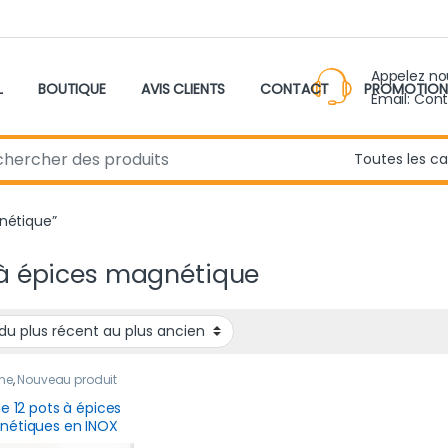
Appelez n
L
BOUTIQUE
AVIS CLIENTS
CONTACT
PROMOTION
Email: Con
r:
gnétique”
à épices magnétique
ne
,
Nouveau produit
de 12 pots à épices
étiques en INOX
 couvercles et