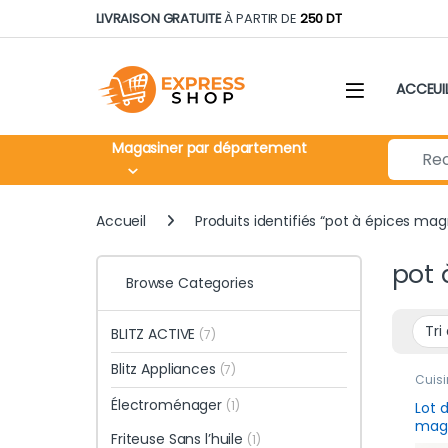
Skip to navigation
Skip to content
LIVRAISON GRATUITE
À PARTIR DE
250 DT
ACCEUI
Search fo
Magasiner par département
Accueil
Produits identifiés “pot à épices ma
pot 
Browse Categories
BLITZ ACTIVE
(7)
Blitz Appliances
(7)
Cuisi
Électroménager
(1)
Lot 
magn
Friteuse Sans l’huile
(1)
avec