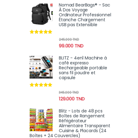
Nomad BearBags® – Sac
À Dos Voyage
Ordinateur Professionnel
Étanche Chargement
USB pas Extensible
Note
4.80
245.000
TND
sur 5
99.000
TND
BLITZ - 4en1 Machine à
café expresso
Rechargeable portable
sans fil poudre et
capsule
Note
4.78
345.000
TND
sur 5
129.000
TND
Blitz - Lots de 48 pcs
Boîtes de Rangement
Réfrigérateur
Alimentaire Transparent
Cuisine & Placards (24
Boîtes + 24 Couvercles)