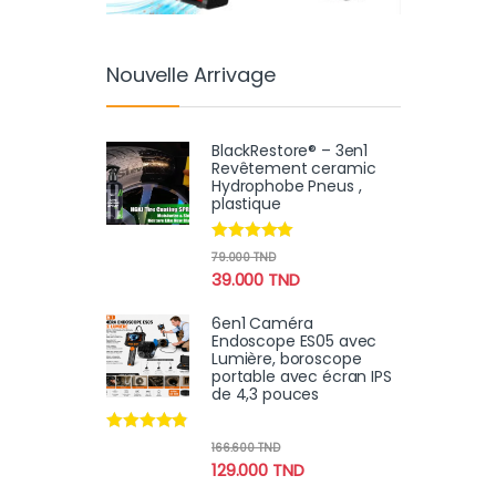
Nouvelle Arrivage
BlackRestore® – 3en1
Revêtement ceramic
Hydrophobe Pneus ,
plastique
Note
4.78
79.000
TND
sur 5
39.000
TND
6en1 Caméra
Endoscope ES05 avec
Lumière, boroscope
portable avec écran IPS
de 4,3 pouces
Note
4.67
166.600
TND
sur 5
129.000
TND