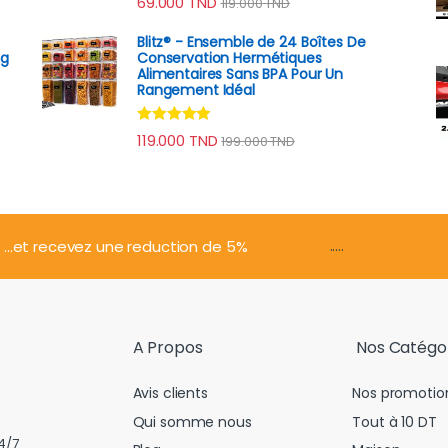
69.000
TND
119.000
TND
sur 5
prix : 98.000 TND à 149.000 TND
Blitz® - Ensemble de 24 Boîtes De
ng
Conservation Hermétiques
Alimentaires Sans BPA Pour Un
Rangement Idéal
Note
4.74
119.000
TND
199.000
TND
sur 5
.....
...et recevez une reduction de 5%
A Propos
Nos Catégo
Avis clients
Nos promotio
Qui somme nous
Tout à 10 DT
4/7