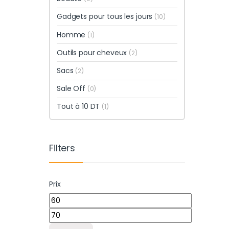
Gadgets pour tous les jours
(10)
Homme
(1)
Outils pour cheveux
(2)
Sacs
(2)
Sale Off
(0)
Tout à 10 DT
(1)
Filters
Prix
Prix min
Prix max