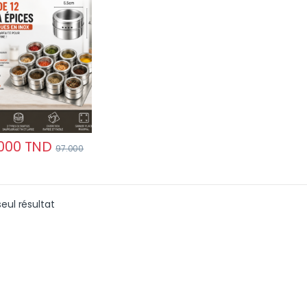
sis
000
TND
97.000
seul résultat