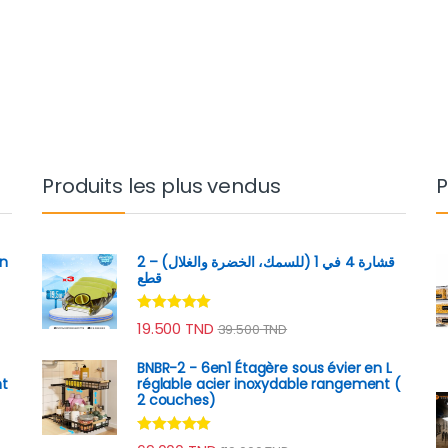
Produits les plus vendus
P
on
قشارة 4 في 1 (للسمك، الخضرة والغلال) – 2
قطع
Note
4.89
19.500
TND
39.500
TND
sur 5
BNBR-2 - 6en1 Étagère sous évier en L
nt
réglable acier inoxydable rangement (
e
2 couches)
Note
4.79