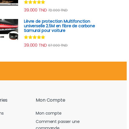
Note
4.82
39.000
TND
72.000
TND
sur 5
Lèvre de protection Multifonction
universelle 2.5M en fibre de carbone
Samurai pour voiture
Note
4.78
39.000
TND
67.000
TND
sur 5
ries
Mon Compte
ns
Mon compte
Comment passer une
commande