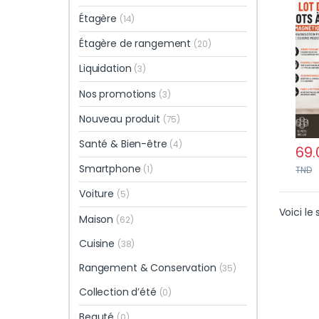
châs
Étagère
(14)
Étagère de rangement
(20)
Liquidation
(3)
Nos promotions
(3)
Nouveau produit
(75)
Santé & Bien-être
(4)
69.
Smartphone
(1)
TND
Voiture
(5)
Voici le 
Maison
(62)
Cuisine
(38)
Rangement & Conservation
(35)
Collection d’été
(0)
Beauté
(0)