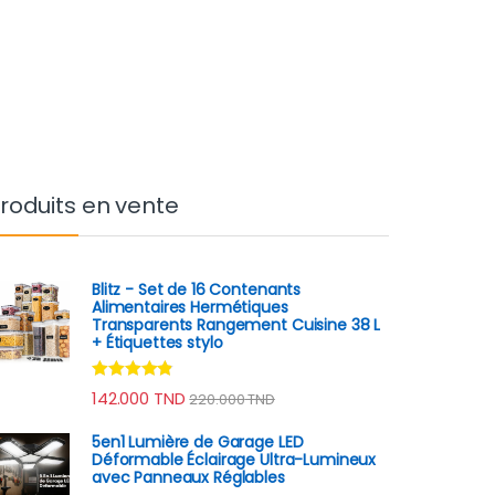
roduits en vente
Blitz - Set de 16 Contenants
Alimentaires Hermétiques
Transparents Rangement Cuisine 38 L
+ Étiquettes stylo
Note
4.70
142.000
TND
220.000
TND
sur 5
5en1 Lumière de Garage LED
Déformable Éclairage Ultra-Lumineux
avec Panneaux Réglables