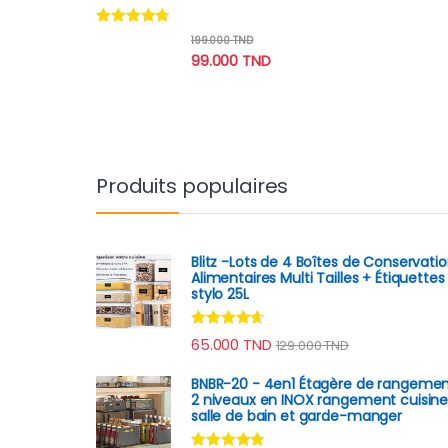
Note
4.60
199.000
TND
sur 5
99.000
TND
Produits populaires
Blitz -Lots de 4 Boîtes de Conservati
Alimentaires Multi Tailles + Étiquettes
stylo 25L
Note
4.50
65.000
TND
129.000
TND
sur 5
BNBR-20 - 4en1 Étagère de rangeme
2 niveaux en INOX rangement cuisin
salle de bain et garde-manger