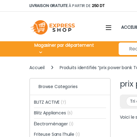
Skip to navigation
Skip to content
LIVRAISON GRATUITE
À PARTIR DE
250 DT
ACCEUI
Search fo
Magasiner par département
Accueil
Produits identifiés “prix power bank T
prix
Browse Categories
BLITZ ACTIVE
(7)
Blitz Appliances
(6)
Voici le 
Électroménager
(1)
Friteuse Sans l’huile
(1)