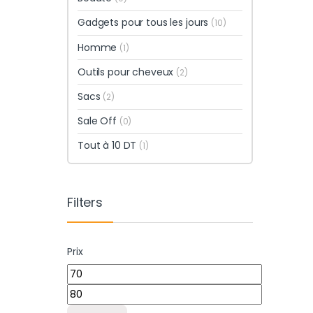
Gadgets pour tous les jours
(10)
Homme
(1)
Outils pour cheveux
(2)
Sacs
(2)
Sale Off
(0)
Tout à 10 DT
(1)
Filters
Prix
Prix min
Prix max