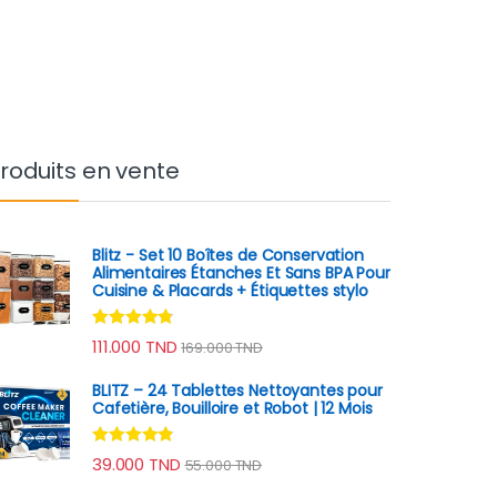
roduits en vente
Blitz - Set 10 Boîtes de Conservation
Alimentaires Étanches Et Sans BPA Pour
Cuisine & Placards + Étiquettes stylo
Note
4.60
111.000
TND
169.000
TND
sur 5
BLITZ – 24 Tablettes Nettoyantes pour
Cafetière, Bouilloire et Robot | 12 Mois
Note
4.70
39.000
TND
55.000
TND
sur 5