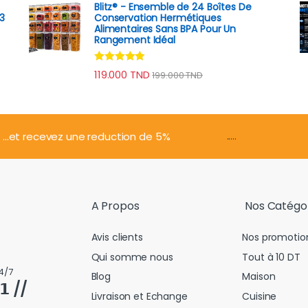
Blitz® - Ensemble de 24 Boîtes De
3
Conservation Hermétiques
Alimentaires Sans BPA Pour Un
Rangement Idéal
Note
4.74
119.000
TND
199.000
TND
sur 5
.....
...et recevez une reduction de 5%
A Propos
Nos Catégo
Avis clients
Nos promotio
Qui somme nous
Tout à 10 DT
4/7
Blog
Maison
𝟭 //
Livraison et Echange
Cuisine