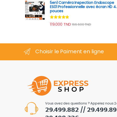
5en1 Caméra Inspection Endoscope
ES01 Professionnelle avec écran HD 4.
pouces
Note
4.67
119.000
TND
166.600
TND
sur 5
Choisir le Paiment en ligne
Vous avez des questions ? Appelez nous 2
𝟮𝟵.𝟰𝟵𝟵.𝟴𝟴𝟮 // 𝟮𝟵.𝟰𝟵𝟵.𝟴