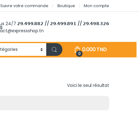
Suivre votre commande
Boutique
Mon compte
ous 24/7
𝟮𝟵.𝟰𝟵𝟵.𝟴𝟴𝟮 // 𝟮𝟵.𝟰𝟵𝟵.𝟴𝟵𝟭 // 𝟮𝟵.𝟰𝟵𝟴.𝟯𝟮𝟲
S
tact@expressshop.tn
0.000
TND
0
Voici le seul résultat