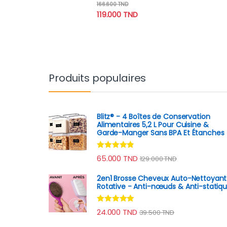
Note
4.67
166.600
TND
sur 5
119.000
TND
Produits populaires
Blitz® - 4 Boîtes de Conservation
Alimentaires 5,2 L Pour Cuisine &
Garde-Manger Sans BPA Et Étanches
Note
4.70
65.000
TND
129.000
TND
sur 5
2en1 Brosse Cheveux Auto-Nettoyan
Rotative - Anti-nœuds & Anti-statiq
Note
4.78
24.000
TND
39.500
TND
sur 5