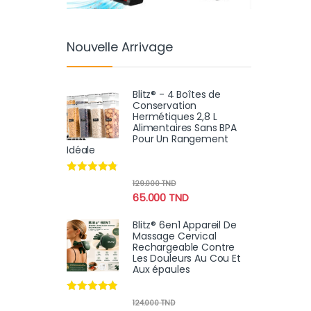
Nouvelle Arrivage
Blitz® - 4 Boîtes de
Conservation
Hermétiques 2,8 L
Alimentaires Sans BPA
Pour Un Rangement
Idéale
Note
4.64
129.000
TND
sur 5
65.000
TND
Blitz® 6en1 Appareil De
Massage Cervical
Rechargeable Contre
Les Douleurs Au Cou Et
Aux épaules
Note
4.70
124.000
TND
sur 5