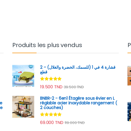
Produits les plus vendus
P
قشارة 4 في 1 (للسمك، الخضرة والغلال) – 2
قطع
Note
4.89
19.500
TND
39.500
TND
sur 5
BNBR-2 - 6en1 Étagère sous évier en L
te
réglable acier inoxydable rangement (
ue
2 couches)
Note
4.79
69.000
TND
119.000
TND
sur 5