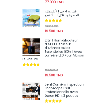
77.000
TND
قشارة 4 في 1 (للسمك،
الخضرة والغلال) – 2 قطع
Note
4.89
39.500
TND
sur 5
19.500
TND
2 En 1 Humidificateur
d'Air Et Diffuseur
d'Arômes Huiles
Essentielles 180ml Avec
Lumière LED Pour Maison
Et Voiture
Note
4.64
37.990
TND
sur 5
19.500
TND
5en1 Caméra Inspection
Endoscope ES01
Professionnelle avec
écran HD 4.3 pouces