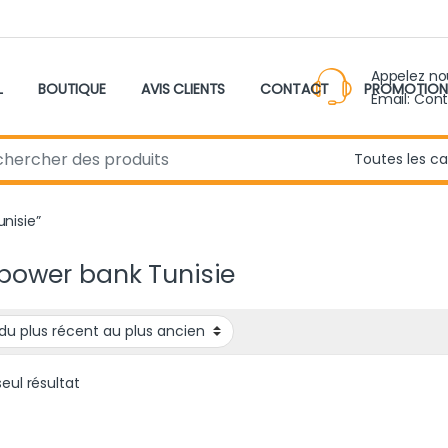
Appelez n
L
BOUTIQUE
AVIS CLIENTS
CONTACT
PROMOTION
Email: Con
r:
unisie”
 power bank Tunisie
seul résultat